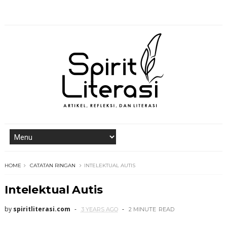
HOME
CATATAN RINGAN
INTELEKTUAL AUTIS
Intelektual Autis
by
spiritliterasi.com
3 YEARS AGO
2 MINUTE
READ