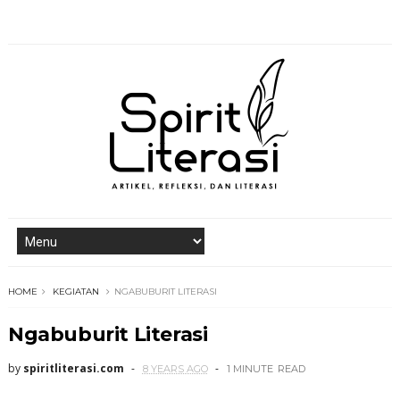
HOME
KEGIATAN
NGABUBURIT LITERASI
Ngabuburit Literasi
by
spiritliterasi.com
8 YEARS AGO
1 MINUTE
READ