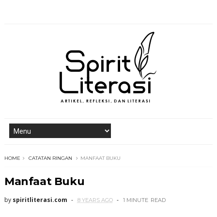
HOME
CATATAN RINGAN
MANFAAT BUKU
Manfaat Buku
by
spiritliterasi.com
8 YEARS AGO
1 MINUTE
READ