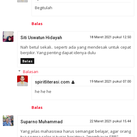
Begitulah
Balas
Siti Uswatun Hidayah
18 Maret 2021 pukul 12.50
Nah betul sekali.. seperti ada yang mendesak untuk cepat
berpikir. Yang penting dapat idenya dulu
Balas
Balasan
spiritliterasi.com
19 Maret 2021 pukul 07.00
he he he
Balas
Suparno Muhammad
22 Maret 2021 pukul 15.44
Yang jelas mahasiswa harus semangat belajar, agar orang
tua segera selesai tugas beratnya, "membayar SPP".