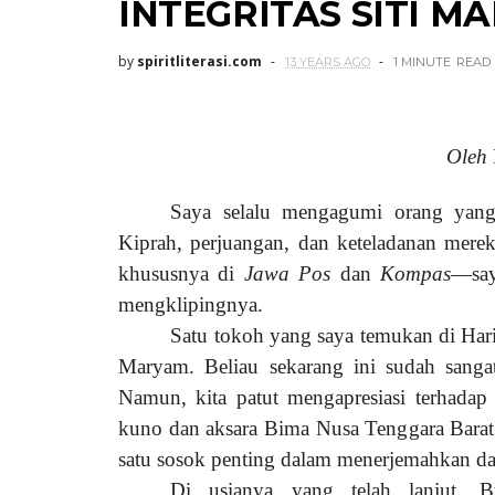
INTEGRITAS SITI M
by
spiritliterasi.com
13 YEARS AGO
1 MINUTE
READ
Oleh
Saya selalu mengagumi orang yang m
Kiprah, perjuangan, dan keteladanan mere
khususnya di
Jawa Pos
dan
Kompas
—say
mengklipingnya.
Satu tokoh yang saya temukan di Ha
Maryam. Beliau sekarang ini sudah sanga
Namun, kita patut mengapresiasi terhadap
kuno dan aksara Bima Nusa Tenggara Barat
satu sosok penting dalam menerjemahkan d
Di usianya yang telah lanjut, 