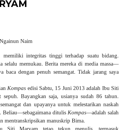
ARYAM
Ngainun Naim
emiliki integritas tinggi terhadap suatu bidang.
ka selalu memukau. Berita mereka di media massa—
a baca dengan penuh semangat. Tidak jarang saya
rian
Kompas
edisi Sabtu, 15 Juni 2013 adalah Ibu Siti
t sepuh. Bayangkan saja, usianya sudah 86 tahun.
 semangat dan upayanya untuk melestarikan naskah
. Beliau—sebagaimana ditulis
Kompas
—adalah salah
an mentranskripsikan manuskrip Bima.
Bu Siti Maryam tetao tekun menulis, termasuk