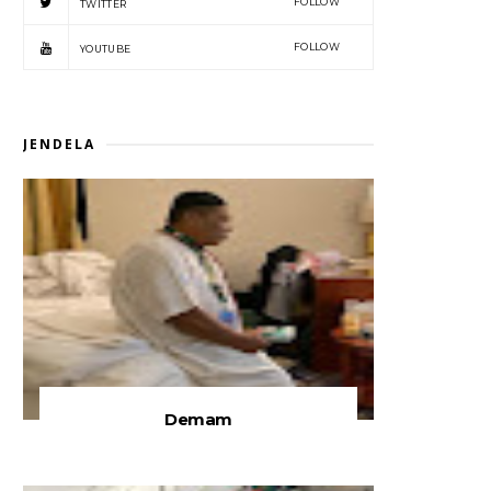
FOLLOW
TWITTER
FOLLOW
YOUTUBE
JENDELA
Demam