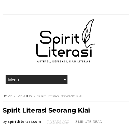
HOME
MENULIS
SPIRIT LITERASI SEORANG KIAI
Spirit Literasi Seorang Kiai
by
spiritliterasi.com
11 YEARS AGO
3 MINUTE
READ