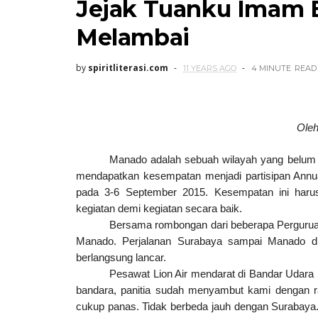
Jejak Tuanku Imam B
Melambai
by
spiritliterasi.com
11 YEARS AGO
4 MINUTE
READ
Ole
Manado adalah sebuah wilayah yang belum p
mendapatkan kesempatan menjadi partisipan Annual
pada 3-6 September 2015.
Kesempatan ini haru
kegiatan demi kegiatan secara baik.
Bersama rombongan dari beberapa Pergurua
Manado. Perjalanan Surabaya sampai Manado di
berlangsung lancar.
Pesawat Lion Air mendarat di Bandar Udara
bandara, panitia sudah menyambut kami dengan 
cukup panas. Tidak berbeda jauh dengan Surabaya.