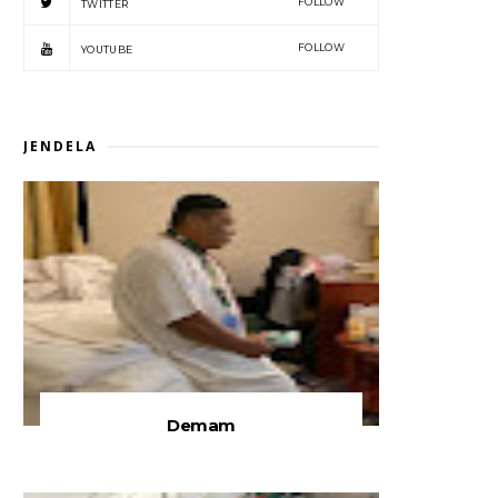
FOLLOW
TWITTER
FOLLOW
YOUTUBE
JENDELA
Demam