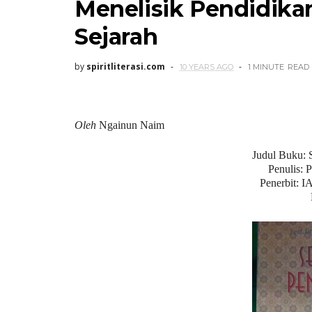
Menelisik Pendidika
Sejarah
by
spiritliterasi.com
10 YEARS AGO
1 MINUTE
READ
Oleh
Ngainun Naim
Judul Buku: 
Penulis: 
Penerbit: I