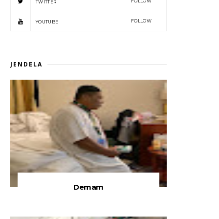
FOLLOW
TWITTER
FOLLOW
YOUTUBE
JENDELA
Demam