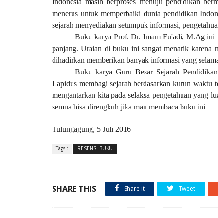
Indonesia masih berproses menuju pendidikan bermu
menerus untuk memperbaiki dunia pendidikan Indones
sejarah menyediakan setumpuk informasi, pengetahua
Buku karya Prof. Dr. Imam Fu'adi, M.Ag ini 
panjang. Uraian di buku ini sangat menarik karena m
dihadirkan memberikan banyak informasi yang selama 
Buku karya Guru Besar Sejarah Pendidikan
Lapidus membagi sejarah berdasarkan kurun waktu te
mengantarkan kita pada selaksa pengetahuan yang lu
semua bisa direngkuh jika mau membaca buku ini.
Tulungagung, 5 Juli 2016
Tags :
RESENSI BUKU
SHARE THIS
Share it
Tweet