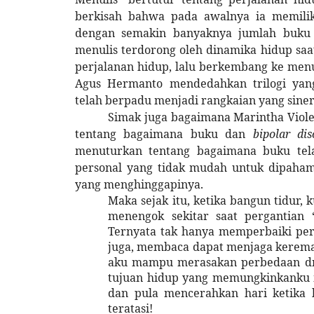
berkisah bahwa pada awalnya ia memiliki
dengan semakin banyaknya jumlah buku 
menulis terdorong oleh dinamika hidup saat
perjalanan hidup, lalu berkembang ke menul
Agus Hermanto mendedahkan trilogi yan
telah berpadu menjadi rangkaian yang siner
Simak juga bagaimana Marintha Viol
tentang bagaimana buku dan
bipolar di
menuturkan tentang bagaimana buku tel
personal yang tidak mudah untuk dipahami
yang menghinggapinya.
Maka sejak itu, ketika bangun tidur
menengok sekitar saat pergantian ‘
Ternyata tak hanya memperbaiki per
juga, membaca dapat menjaga kerema
aku mampu merasakan perbedaan dra
tujuan hidup yang memungkinkanku m
dan pula mencerahkan hari ketika 
teratasi!