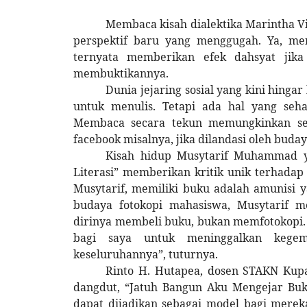
Membaca kisah dialektika Marintha 
perspektif baru yang menggugah. Ya, m
ternyata memberikan efek dahsyat jika 
membuktikannya.
Dunia jejaring sosial yang kini hinga
untuk menulis. Tetapi ada hal yang seha
Membaca secara tekun memungkinkan sese
facebook misalnya, jika dilandasi oleh bud
Kisah hidup Musytarif Muhammad ya
Literasi” memberikan kritik unik terhada
Musytarif, memiliki buku adalah amunisi 
budaya fotokopi mahasiswa, Musytarif 
dirinya membeli buku, bukan memfotokopi. 
bagi saya untuk meninggalkan kegem
keseluruhannya”, tuturnya.
Rinto H. Hutapea, dosen STAKN Kupa
dangdut, “Jatuh Bangun Aku Mengejar Buku
dapat dijadikan sebagai model bagi merek