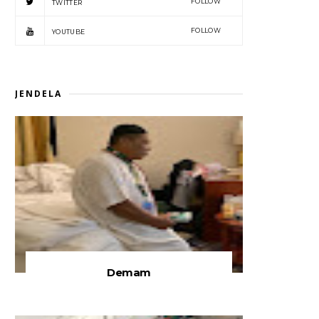
FOLLOW
TWITTER
FOLLOW
YOUTUBE
JENDELA
Demam