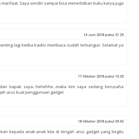
faat. Saya sendiri sampai bisa menerbitkan buku karya juga
14 Juni 2018 pukul 21.29
 penting lagi ketika tradisi membaca sudah terbangun. Selamat ya
17 Oktober 2018 pukul 10.33
ari bapak saya...hehehhe...maka kini saya sedang berusaha
ngah arus kuat penggunaan gadget
18 Oktober 2018 pukul 09.42
skan kepada anak-anak kita di tengah arus gadget yang begitu