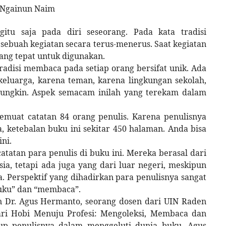
 Ngainun Naim
tu saja pada diri seseorang. Pada kata tradisi
ebuah kegiatan secara terus-menerus. Saat kegiatan
rang tepat untuk digunakan.
disi membaca pada setiap orang bersifat unik. Ada
eluarga, karena teman, karena lingkungan sekolah,
ungkin. Aspek semacam inilah yang terekam dalam
emuat catatan 84 orang penulis. Karena penulisnya
a, ketebalan buku ini sekitar 450 halaman. Anda bisa
ni.
tatan para penulis di buku ini. Mereka berasal dari
ia, tetapi ada juga yang dari luar negeri, meskipun
. Perspektif yang dihadirkan para penulisnya sangat
uku” dan “membaca”.
an Dr. Agus Hermanto, seorang dosen dari UIN Raden
ari Hobi Menuju Profesi: Mengoleksi, Membaca dan
dup penulisnya dalam menggeluti dunia buku. Agus