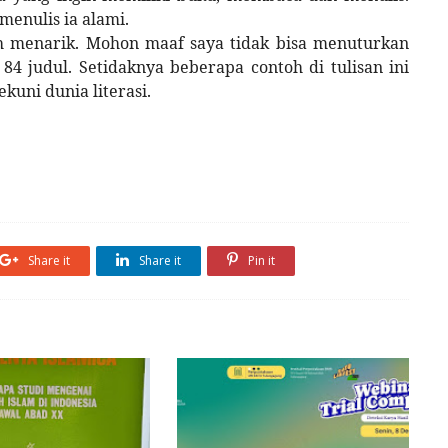
enulis ia alami.
uh menarik. Mohon maaf saya tidak bisa menuturkan
84 judul. Setidaknya beberapa contoh di tulisan ini
kuni dunia literasi.
Share it
Share it
Pin it