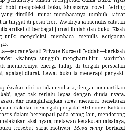
 hobi mengoleksi buku, khususnya novel. Seiring
yang dimiliki, minat membacanya tumbuh. Minat
 ia tinggal di pesantren. Awalnya ia menulis catatan
is artikel di berbagai jurnal ilmiah dan buku. Kisah
g unik; mengoleksi—membaca—menulis. Ketiganya
gis.
eta—seorangSaudi Private Nurse di Jeddah—berkisah
sorder.
Kisahnya sungguh mengharu-biru. Marintha
ah memberinya energi hidup di tengah persoalan
, apalagi diurai. Lewat buku ia menerapi penyakit
, kupaksakan diri untuk membaca, dengan memastikan
bab’, agar tak terlalu lepas dengan dunia nyata.
asaan dan menghilangkan stres, menurut penelitian
jaan otak dan mencegah penyakit Alzheimer. Bahkan
stis dalam berempati pada orang lain, mendorong
elakukan aksi nyata, melawan ketakutan misalnya,
buku tersebut sarat motivasi.
Mood swing
berhasil