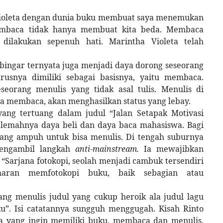
Violeta dengan dunia buku membuat saya menemukan
embaca tidak hanya membuat kita beda. Membaca
dilakukan sepenuh hati. Marintha Violeta telah
r bingar ternyata juga menjadi daya dorong seseorang
rusnya dimiliki sebagai basisnya, yaitu membaca.
orang menulis yang tidak asal tulis. Menulis di
aya membaca, akan menghasilkan status yang lebay.
ng tertuang dalam judul “Jalan Setapak Motivasi
p lemahnya daya beli dan daya baca mahasiswa. Bagi
yang ampuh untuk bisa menulis. Di tengah suburnya
mengambil langkah
anti-mainstream.
Ia mewajibkan
“Sarjana fotokopi, seolah menjadi cambuk tersendiri
aran memfotokopi buku, baik sebagian atau
ng menulis judul yang cukup heroik ala judul lagu
”. Isi catatannya sungguh menggugah. Kisah Rinto
a yang ingin memiliki buku, membaca dan menulis.