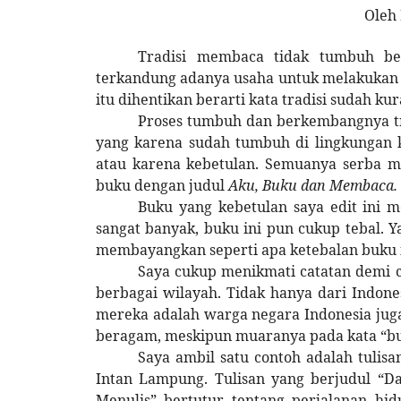
Oleh
Tradisi membaca tidak tumbuh begi
terkandung adanya usaha untuk melakukan s
itu dihentikan berarti kata tradisi sudah ku
Proses tumbuh dan berkembangnya tra
yang karena sudah tumbuh di lingkungan k
atau karena kebetulan. Semuanya serba m
buku dengan judul
Aku, Buku dan Membaca.
Buku yang kebetulan saya edit ini m
sangat banyak, buku ini pun cukup tebal. Y
membayangkan seperti apa ketebalan buku i
Saya cukup menikmati catatan demi ca
berbagai wilayah. Tidak hanya dari Indones
mereka adalah warga negara Indonesia juga
beragam, meskipun muaranya pada kata “b
Saya ambil satu contoh adalah tulis
Intan Lampung. Tulisan yang berjudul “D
Menulis” bertutur tentang perjalanan hi