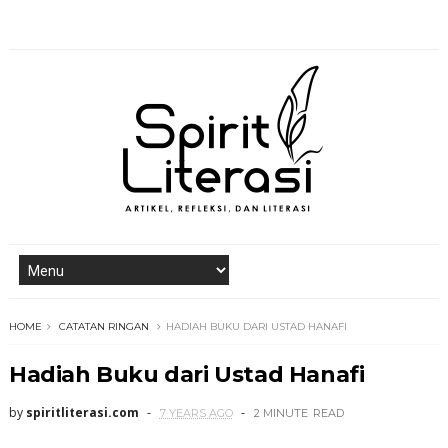
HOME
CATATAN RINGAN
HADIAH BUKU DARI USTAD HANAFI
Hadiah Buku dari Ustad Hanafi
by
spiritliterasi.com
7 YEARS AGO
2 MINUTE
READ