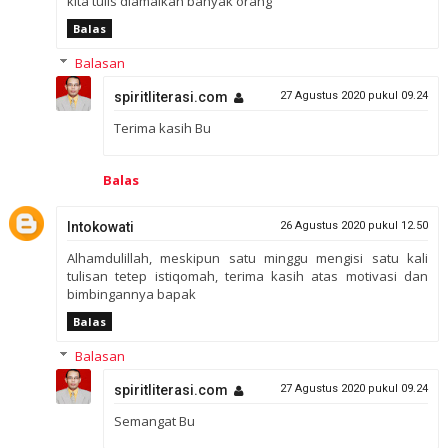
kita tulis diamalkan banyak orang
Balas
Balasan
spiritliterasi.com
27 Agustus 2020 pukul 09.24
Terima kasih Bu
Balas
Intokowati
26 Agustus 2020 pukul 12.50
Alhamdulillah, meskipun satu minggu mengisi satu kali
tulisan tetep istiqomah, terima kasih atas motivasi dan
bimbingannya bapak
Balas
Balasan
spiritliterasi.com
27 Agustus 2020 pukul 09.24
Semangat Bu