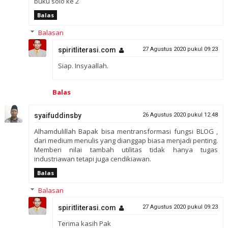
buku solo ke 2
Balas
Balasan
spiritliterasi.com
27 Agustus 2020 pukul 09.23
Siap. Insyaallah.
Balas
syaifuddinsby
26 Agustus 2020 pukul 12.48
Alhamdulillah Bapak bisa mentransformasi fungsi BLOG ,
dari medium menulis yang dianggap biasa menjadi penting.
Memberi nilai tambah utilitas tidak hanya tugas
industriawan tetapi juga cendikiawan.
Balas
Balasan
spiritliterasi.com
27 Agustus 2020 pukul 09.23
Terima kasih Pak