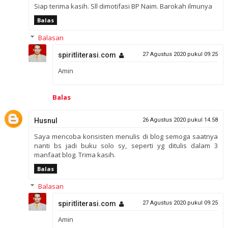
Siap terima kasih. Sll dimotifasi BP Naim. Barokah ilmunya
Balas
Balasan
spiritliterasi.com
27 Agustus 2020 pukul 09.25
Amin
Balas
Husnul
26 Agustus 2020 pukul 14.58
Saya mencoba konsisten menulis di blog semoga saatnya
nanti bs jadi buku solo sy, seperti yg ditulis dalam 3
manfaat blog. Trima kasih.
Balas
Balasan
spiritliterasi.com
27 Agustus 2020 pukul 09.25
Amin