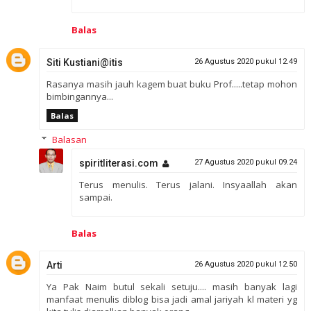
Balas
Siti Kustiani@itis
26 Agustus 2020 pukul 12.49
Rasanya masih jauh kagem buat buku Prof.....tetap mohon
bimbingannya...
Balas
Balasan
spiritliterasi.com
27 Agustus 2020 pukul 09.24
Terus menulis. Terus jalani. Insyaallah akan
sampai.
Balas
Arti
26 Agustus 2020 pukul 12.50
Ya Pak Naim butul sekali setuju.... masih banyak lagi
manfaat menulis diblog bisa jadi amal jariyah kl materi yg