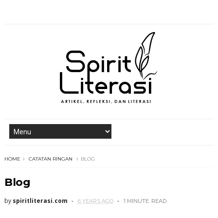
HOME
CATATAN RINGAN
BLOG
Blog
by
spiritliterasi.com
6 YEARS AGO
1 MINUTE
READ