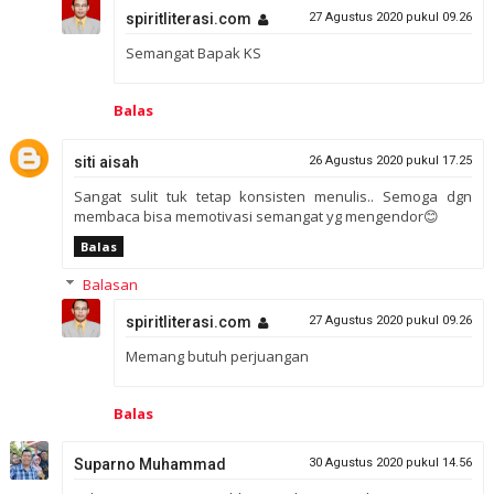
spiritliterasi.com
27 Agustus 2020 pukul 09.26
Semangat Bapak KS
Balas
siti aisah
26 Agustus 2020 pukul 17.25
Sangat sulit tuk tetap konsisten menulis.. Semoga dgn
membaca bisa memotivasi semangat yg mengendor😊
Balas
Balasan
spiritliterasi.com
27 Agustus 2020 pukul 09.26
Memang butuh perjuangan
Balas
Suparno Muhammad
30 Agustus 2020 pukul 14.56