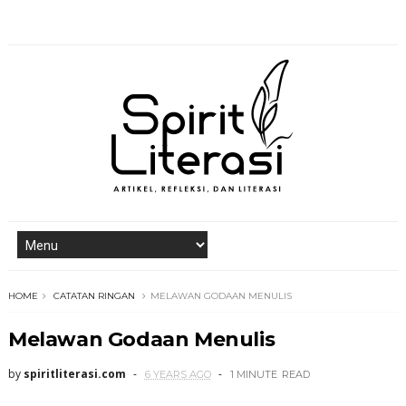
HOME
CATATAN RINGAN
MELAWAN GODAAN MENULIS
Melawan Godaan Menulis
by
spiritliterasi.com
6 YEARS AGO
1 MINUTE
READ