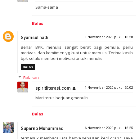
Sama-sama
Balas
Syamsul hadi
1 November 2020 pukul 16.28
Benar BPK, menulis sangat berat bagi pemula, perlu
motivasi dan komitmen yg kuat untuk menulis. Terima kasih
bpk selalu memberi motivasi untuk menulis
Balas
Balasan
spiritliterasi.com
1 November 2020 pukul 20.02
Mari terus berjuang menulis
Balas
Suparno Muhammad
6 November 2020 pukul 16.25
termasuk membaca juga hanya sebagian kecil orang, saya