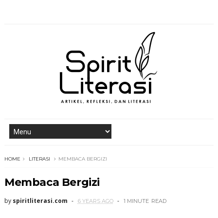
HOME
LITERASI
MEMBACA BERGIZI
Membaca Bergizi
by
spiritliterasi.com
6 YEARS AGO
1 MINUTE
READ