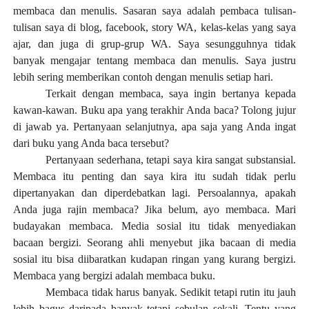
membaca dan menulis. Sasaran saya adalah pembaca tulisan-
tulisan saya di blog, facebook, story WA, kelas-kelas yang saya
ajar, dan juga di grup-grup WA. Saya
sesungguhnya
tidak
banyak mengajar tentang membaca dan menulis. Saya justru
lebih sering memberikan contoh dengan menulis setiap hari.
Terkait dengan membaca, saya ingin bertanya kepada
kawan-kawan. Buku apa yang terakhir Anda baca? Tolong jujur
di jawab ya. Pertanyaan selanjutnya, apa saja yang Anda ingat
dari buku yang Anda
baca tersebut?
Pertanyaan sederhana, tetapi saya kira sangat substansial.
Membaca itu penting dan saya kira itu sudah tidak perlu
dipertanyakan dan diperdebatkan lagi. Persoalannya, apakah
Anda juga rajin membaca? Jika belum, ayo membaca. Mari
budayakan membaca. Media so
s
ial itu tidak menyediakan
bacaan bergizi. Seorang ahli menyebut jika bacaan di media
so
s
ial itu
bisa diibaratkan
kudapan ringan yang kurang bergizi.
Membaca yang bergizi adalah membaca buku.
Membaca tidak harus banyak. Sedikit tetapi rutin itu jauh
lebih bagus daripada banyak tetapi sebulan sekali. Tentu yang