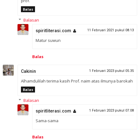
prof.
Balas
Balasan
spiritliterasi.com
11 Februari 2021 pukul 08.13
Matur suwun
Balas
Cakinin
1 Februari 2023 pukul 05.35
Alhamdulilah terima kasih Prof. naim atas ilmunya barokah
Balas
Balasan
spiritliterasi.com
1 Februari 2023 pukul 07.08
Sama-sama
Balas