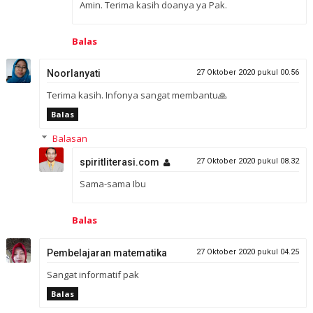
Amin. Terima kasih doanya ya Pak.
Balas
Noorlanyati
27 Oktober 2020 pukul 00.56
Terima kasih. Infonya sangat membantu🙏
Balas
Balasan
spiritliterasi.com
27 Oktober 2020 pukul 08.32
Sama-sama Ibu
Balas
Pembelajaran matematika
27 Oktober 2020 pukul 04.25
Sangat informatif pak
Balas