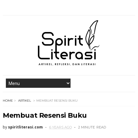
HOME
ARTIKEL
MEMBUAT RESENSI BUKU
Membuat Resensi Buku
by
spiritliterasi.com
6 YEARS AGO
2 MINUTE
READ