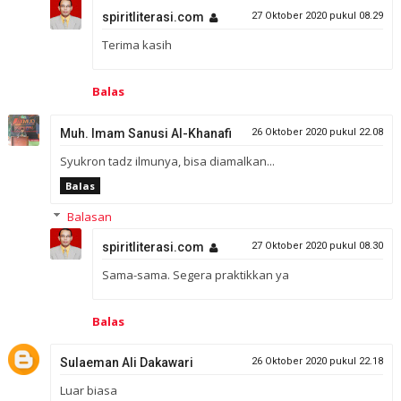
spiritliterasi.com
27 Oktober 2020 pukul 08.29
Terima kasih
Balas
Muh. Imam Sanusi Al-Khanafi
26 Oktober 2020 pukul 22.08
Syukron tadz ilmunya, bisa diamalkan...
Balas
Balasan
spiritliterasi.com
27 Oktober 2020 pukul 08.30
Sama-sama. Segera praktikkan ya
Balas
Sulaeman Ali Dakawari
26 Oktober 2020 pukul 22.18
Luar biasa