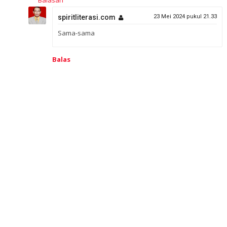
Balasan
spiritliterasi.com
23 Mei 2024 pukul 21.33
Sama-sama
Balas