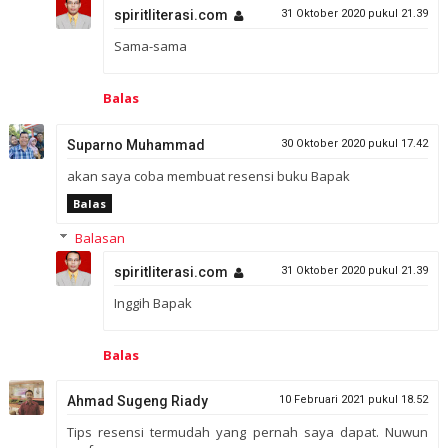
spiritliterasi.com
31 Oktober 2020 pukul 21.39
Sama-sama
Balas
Suparno Muhammad
30 Oktober 2020 pukul 17.42
akan saya coba membuat resensi buku Bapak
Balas
Balasan
spiritliterasi.com
31 Oktober 2020 pukul 21.39
Inggih Bapak
Balas
Ahmad Sugeng Riady
10 Februari 2021 pukul 18.52
Tips resensi termudah yang pernah saya dapat. Nuwun