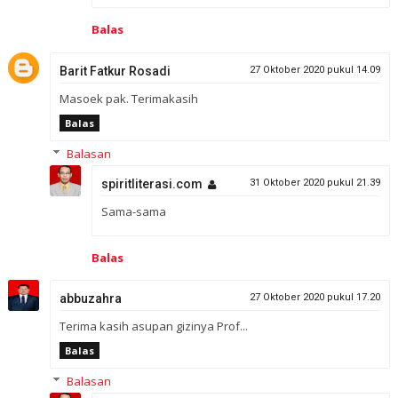
Balas
Barit Fatkur Rosadi
27 Oktober 2020 pukul 14.09
Masoek pak. Terimakasih
Balas
Balasan
spiritliterasi.com
31 Oktober 2020 pukul 21.39
Sama-sama
Balas
abbuzahra
27 Oktober 2020 pukul 17.20
Terima kasih asupan gizinya Prof...
Balas
Balasan