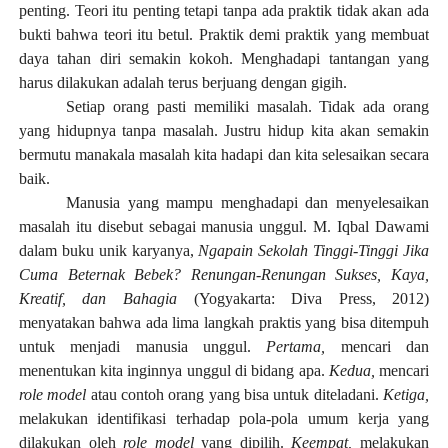
penting. Teori itu penting tetapi tanpa ada praktik tidak akan ada
bukti bahwa teori itu betul. Praktik demi praktik yang membuat
daya tahan diri semakin kokoh.
M
enghadapi tantangan yang
harus dilakukan adalah terus berjuang dengan gigih.
Setiap orang pasti memiliki masalah. Tidak ada orang
yang hidupnya tanpa masalah. Justru hidup kita akan semakin
bermutu manakala masalah kita hadapi dan kita selesaikan secara
baik.
Manusia yang mampu menghadapi dan menyelesaikan
masalah itu disebut sebagai manusia unggul. M. Iqbal Dawami
dalam buku unik karyanya,
Ngapai
n
Sekolah Tinggi-Tinggi Jika
Cuma Beternak Bebek? Renungan-Renungan Sukses, Kaya,
Kreatif, dan Bahagia
(Yogyakarta: Diva Press, 2012)
menyatakan bahwa ada lima langkah praktis yang bisa ditempuh
untuk menjadi manusia unggul.
Pertama,
mencari dan
menentukan kita inginnya unggul di bidang apa.
Kedua,
mencari
role model
atau contoh orang yang bisa untuk diteladani.
Ketiga,
melakukan identifikasi terhadap pola-pola umum kerja yang
dilakukan oleh
role model
yang dipilih.
Keempat,
melakukan