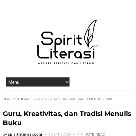
HOME
LITERASI
GURU, KREATIVITAS, DAN TRADISI MENULIS BUKU
Guru, Kreativitas, dan Tradisi Menulis
Buku
by
spiritliterasi.com
6 YEARS AGO
4 MINUTE
READ