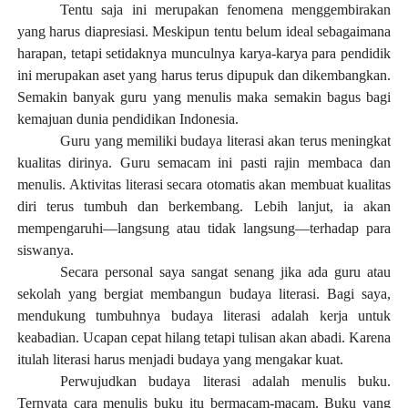
Tentu saja ini merupakan fenomena menggembirakan
yang harus diapresiasi. Meskipun tentu belum ideal sebagaimana
harapan, tetapi
setidaknya
munculnya karya-karya
para
pendidik
ini
merupakan
aset yang harus terus dipupuk dan dikembangkan.
Semakin banyak guru yang menulis maka semakin bagus bagi
kemajuan dunia pendidikan Indonesia.
Guru yang memiliki budaya literasi akan terus meningkat
kualitas dirinya. Guru semacam ini pasti rajin membaca dan
menulis.
Aktivitas literasi
secara otomatis akan membuat kualitas
diri terus tumbuh dan berkembang. Lebih lanjut, ia akan
mempengaruhi—langsung atau tidak langsung—terhadap para
siswanya.
Secara personal saya sangat senang jika ada guru atau
sekolah yang bergiat membangun budaya literasi. Bagi saya,
mendukung tumbuhnya budaya literasi adalah kerja untuk
keabadian. Ucapan cepat hilang tetapi tulisan akan abadi.
Karena
itulah literasi harus menjadi budaya yang mengakar kuat.
Perwujudkan budaya literasi adalah menulis buku.
Ternyata c
ara menulis buku
itu
bermacam-macam. Buku
yang