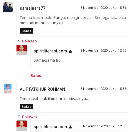
samsinars77
6 November 2020 pukul 15.51
Terima kasih pak. Sangat menginspirasi. Semoga kita bisa
menjadi manusia unggul.
Balas
Balasan
spiritliterasi.com
9 November 2020 pukul 12.36
Sama-sama Bu
Balas
ALIF FATKHUR ROHMAN
6 November 2020 pukul 15.55
Trimakasih pak ilmu dan motivasinya...
Balas
Balasan
spiritliterasi.com
9 November 2020 pukul 12.36