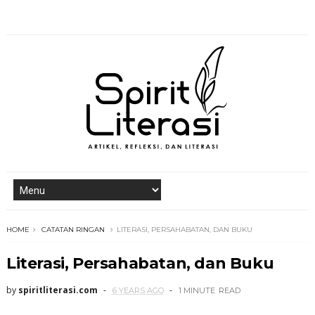
HOME
CATATAN RINGAN
LITERASI, PERSAHABATAN, DAN BUKU
Literasi, Persahabatan, dan Buku
by
spiritliterasi.com
6 YEARS AGO
1 MINUTE
READ