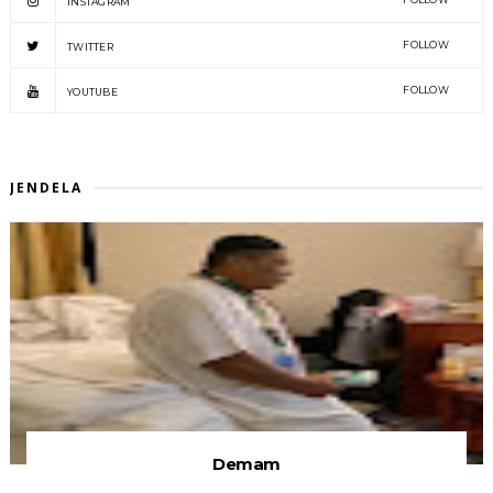
INSTAGRAM
FOLLOW
TWITTER
FOLLOW
YOUTUBE
JENDELA
Demam