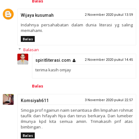
Balas
Wijaya kusumah
2 November 2020 pukul 13.59
Indahnya persahabatan dalam dunia literasi yg saling
memahami.
Balas
Balasan
spiritliterasi.com
2 November 2020 pukul 14.45
terima kasih omjay
Balas
Komsiyah611
3 November 2020 pukul 22.57
Smoga prof ngainun naim senantiasa dlm limpahan rohmat
taufik dan hifayah Nya dan terus berkarya. Dan lumeber
ilmunya kpd kita semua amiin. Trimakasih prif atas
bimbingan .
Balas