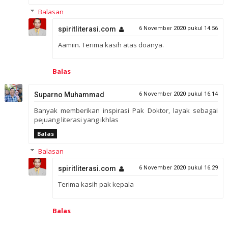
Balasan
spiritliterasi.com
6 November 2020 pukul 14.56
Aamiin. Terima kasih atas doanya.
Balas
Suparno Muhammad
6 November 2020 pukul 16.14
Banyak memberikan inspirasi Pak Doktor, layak sebagai
pejuang literasi yang ikhlas
Balas
Balasan
spiritliterasi.com
6 November 2020 pukul 16.29
Terima kasih pak kepala
Balas