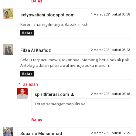
Balas
setyowatieni.blogspot.com
1 Maret 2021 pukul 03.38
Keren..sharing ilmunya..Bapak..mksh
Balas
Filza Al Khafidz
2 Maret 2021 pukul 05.23
Selalu terpacu mewujudkannya. Memang betul sekali pak.
Antologi adalah jalan awal menuju buku mandiri
Balas
Balasan
spiritliterasi.com
2 Maret 2021 pukul 06.18
Tetap semangat menulis ya
Balas
Suparno Muhammad
2 Maret 2021 pukul 17.29