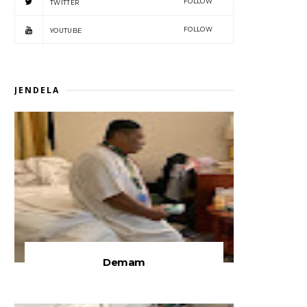
FOLLOW
TWITTER
FOLLOW
YOUTUBE
JENDELA
Demam