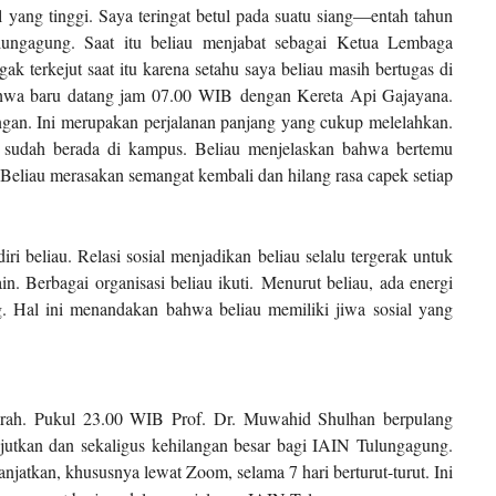
 yang tinggi. Saya teringat betul pada suatu siang—entah tahun
lungagung. Saat itu beliau menjabat sebagai Ketua Lembaga
terkejut saat itu karena setahu saya beliau masih bertugas di
ahwa baru datang jam 07.00
WIB
dengan Kereta Api Gajayana.
ingan. Ini merupakan perjalanan panjang yang cukup melelahkan.
au sudah berada di kampus. Beliau menjelaskan bahwa bertemu
 Beliau merasakan semangat kembali dan hilang rasa capek setiap
ri beliau. Relasi sosial menjadikan beliau selalu tergerak untuk
in. Berbagai organisasi beliau ikuti.
Menurut beliau, a
da energi
. Hal ini menandakan bahwa beliau memiliki jiwa sosial yang
arah. Pukul 23.00 WIB Prof. Dr. Muwahid Shulhan berpulang
jutkan dan sekaligus kehilangan besar bagi IAIN Tulungagung.
njatkan, khususnya lewat Zoom, selama 7 hari berturut-turut. Ini