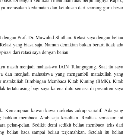
at oase. Di tengah kedukaan mendalam atas berpulangnya Bapak,
ya merasakan kedamaian dan ketulusan dari seorang guru besar
at dengan Prof. Dr. Muwahid Shulhan. Relasi saya dengan beliau
elasi yang biasa saja. Namun demikian bukan berarti tidak ada
rasi dari relasi saya dengan beliau.
saya masih menjadi mahasiswa IAIN Tulungagung. Saat itu saya
aya dan menjadi mahasiswa
yang mengambil matakuliah yang
ar matakuliah Bimbingan Membaca Kitab Kuning (BMK). Kitab
idak terlalu asing bagi saya karena dulu semasa di pesantren saya
ok. Kemampuan kawan-kawan sekelas cukup variatif. Ada yang
g bahkan membaca Arab saja kesulitan. Realitas semacam ini
ara pelan-pelan. Sedikit demi sedikit beliau membaca
teks dari
ng beliau baca sampai beliau terjemahkan. Setelah itu beliau