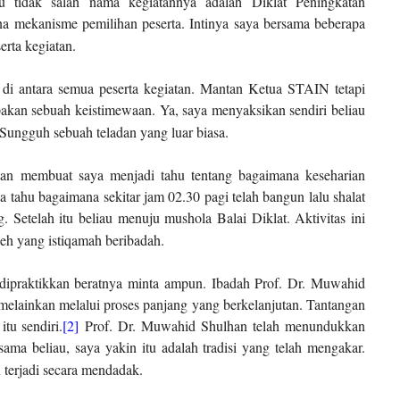
tidak salah nama kegiatannya adalah Diklat Peningkatan
a mekanisme pemilihan peserta. Intinya saya bersama beberapa
rta kegiatan.
 di antara semua peserta kegiatan. Mantan Ketua STAIN tetapi
pakan sebuah keistimewaan. Ya, saya menyaksikan sendiri beliau
 Sungguh sebuah teladan yang luar biasa.
tan membuat saya menjadi tahu tentang bagaimana keseharian
a tahu bagaimana sekitar jam 02.30 pagi telah bangun lalu shalat
 Setelah itu beliau menuju mushola Balai Diklat. Aktivitas ini
h yang istiqamah beribadah.
an dipraktikkan beratnya minta ampun. Ibadah Prof. Dr. Muwahid
 melainkan melalui proses panjang yang berkelanjutan. Tantangan
tu sendiri.
[2]
Prof. Dr. Muwahid Shulhan telah menundukkan
ama beliau, saya yakin itu adalah tradisi yang telah mengakar.
terjadi secara mendadak.