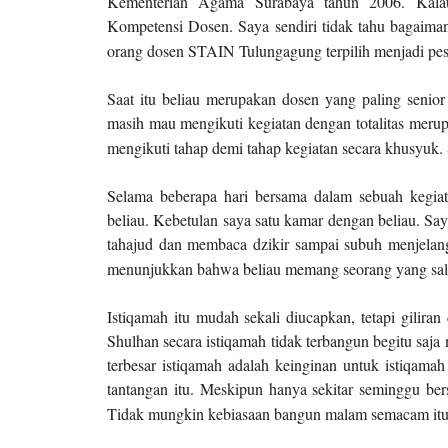
Kementerian Agama Surabaya tahun 2006. Kalau 
Kompetensi Dosen. Saya sendiri tidak tahu bagaiman
orang dosen STAIN Tulungagung terpilih menjadi pese
Saat itu beliau merupakan dosen yang paling senior
masih mau mengikuti kegiatan dengan totalitas meru
mengikuti tahap demi tahap kegiatan secara khusyuk.
Selama beberapa hari bersama dalam sebuah kegia
beliau. Kebetulan saya satu kamar dengan beliau. Say
tahajud dan membaca dzikir sampai subuh menjelang.
menunjukkan bahwa beliau memang seorang yang sale
Istiqamah itu mudah sekali diucapkan, tetapi gilir
Shulhan secara istiqamah tidak terbangun begitu saja
terbesar istiqamah adalah keinginan untuk istiqamah i
tantangan itu. Meskipun hanya sekitar seminggu bers
Tidak mungkin kebiasaan bangun malam semacam itu 