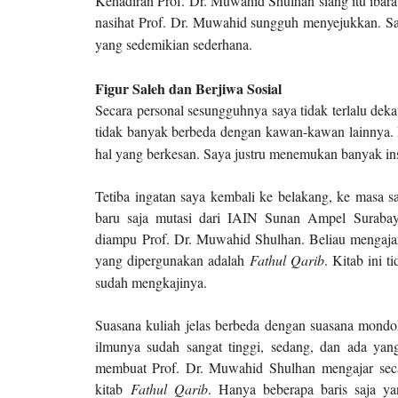
Kehadiran Prof. Dr. Muwahid Shulhan siang itu ibar
nasihat Prof. Dr. Muwahid sungguh menyejukkan. Sa
yang sedemikian sederhana.
Figur Saleh dan Berjiwa Sosial
Secara personal sesungguhnya saya tidak terlalu dek
tidak banyak berbeda dengan kawan-kawan lainnya. R
hal yang berkesan. Saya justru menemukan banyak inspi
Tetiba ingatan saya kembali ke belakang, ke masa 
baru saja mutasi dari IAIN Sunan Ampel Surab
diampu
Prof. Dr. Muwahid Shulhan. Beliau mengaj
yang dipergunakan adalah
Fathul Q
a
rib
. Kitab ini t
sudah mengkajinya.
Suasana kuliah jelas berbeda dengan suasana mond
ilmunya sudah sangat tinggi, sedang, dan ada yan
membuat Prof. Dr. Muwahid
Shulhan
mengajar sec
kitab
Fathul Qarib
. Hanya beberapa baris saja ya