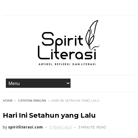
HOME
CATATAN RINGAN
HARI INI SETAHUN YANG LALU
Hari Ini Setahun yang Lalu
by
spiritliterasi.com
5 YEARS AGO
3 MINUTE
READ