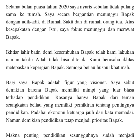
Selama bulan puasa tahun 2020 saya nyaris sebulan tidak pulang
sama
ke rumah
. Saya secara bergantian menunggu Bapak
dengan adik-adik
di Rumah Sakit dan di rumah orang tua
.
Atas
kesepakatan dengan Istri, s
aya fo
k
us menunggu
dan merawat
Bapak
.
Ikhtiar lahir batin
demi kesembuhan Bapak
telah kami lakukan
namun takdir Allah tidak bisa ditolak. Kami berusaha ikhlas
melepaskan kepergian Bapak. Semoga beliau husnul khatimah.
Bagi saya
Bapak adalah figur yang visioner. Saya sebut
demikian karena Bapak memiliki mimpi yang luar biasa
terhadap
p
endidikan. Rasanya hanya Bapak dari teman
seangkatan beliau yang memiliki pemikiran tentang pentingnya
pendidikan. Padahal ekonomi keluarga jauh dari kata memadai.
Namun demikian pendidikan tetap menjadi prioritas Bapak.
Makna penting pendidikan sesungguhnya sudah menjadi