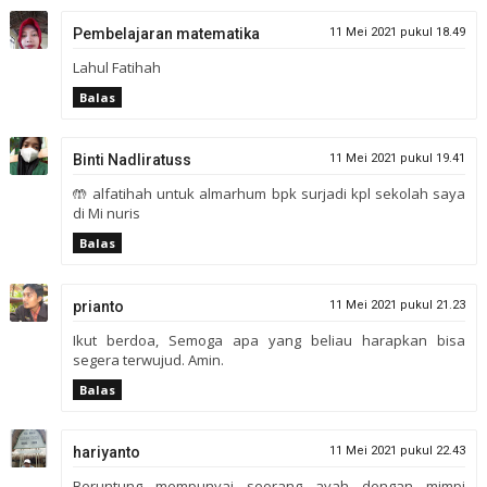
Pembelajaran matematika
11 Mei 2021 pukul 18.49
Lahul Fatihah
Balas
Binti Nadliratuss
11 Mei 2021 pukul 19.41
🤲 alfatihah untuk almarhum bpk surjadi kpl sekolah saya
di Mi nuris
Balas
prianto
11 Mei 2021 pukul 21.23
Ikut berdoa, Semoga apa yang beliau harapkan bisa
segera terwujud. Amin.
Balas
hariyanto
11 Mei 2021 pukul 22.43
Beruntung mempunyai seorang ayah dengan mimpi