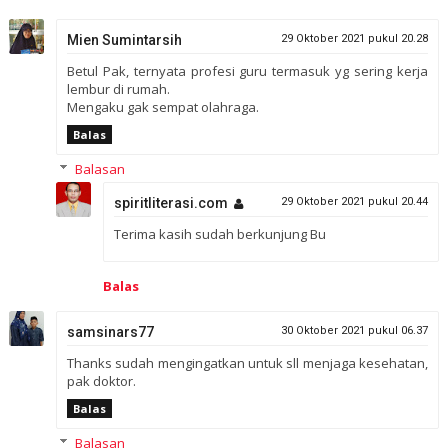
Mien Sumintarsih
29 Oktober 2021 pukul 20.28
Betul Pak, ternyata profesi guru termasuk yg sering kerja
lembur di rumah.
Mengaku gak sempat olahraga.
Balas
Balasan
spiritliterasi.com
29 Oktober 2021 pukul 20.44
Terima kasih sudah berkunjung Bu
Balas
samsinars77
30 Oktober 2021 pukul 06.37
Thanks sudah mengingatkan untuk sll menjaga kesehatan,
pak doktor.
Balas
Balasan