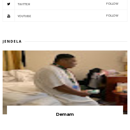
FOLLOW
TWITTER
FOLLOW
YOUTUBE
JENDELA
Demam