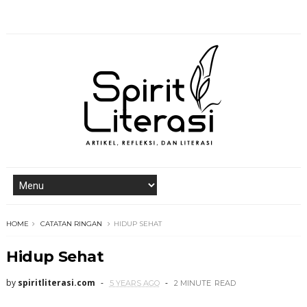
HOME
CATATAN RINGAN
HIDUP SEHAT
Hidup Sehat
by
spiritliterasi.com
5 YEARS AGO
2 MINUTE
READ