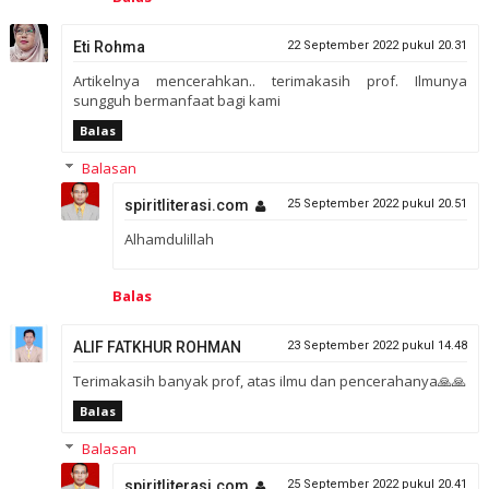
Eti Rohma
22 September 2022 pukul 20.31
Artikelnya mencerahkan.. terimakasih prof. Ilmunya
sungguh bermanfaat bagi kami
Balas
Balasan
spiritliterasi.com
25 September 2022 pukul 20.51
Alhamdulillah
Balas
ALIF FATKHUR ROHMAN
23 September 2022 pukul 14.48
Terimakasih banyak prof, atas ilmu dan pencerahanya🙏🙏
Balas
Balasan
spiritliterasi.com
25 September 2022 pukul 20.41