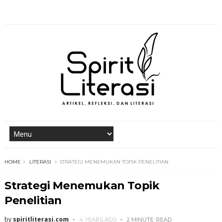
HOME
LITERASI
STRATEGI MENEMUKAN TOPIK PENELITIAN
Strategi Menemukan Topik
Penelitian
by
spiritliterasi.com
4 YEARS AGO
2 MINUTE
READ