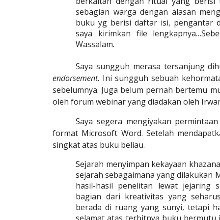
berkaitan dengan ritual yang berisi
sebagian warga dengan alasan menga
buku yg berisi daftar isi, pengantar
saya kirimkan file lengkapnya…Seb
Wassalam.
Saya sungguh merasa tersanjung di
endorsement.
Ini sungguh sebuah kehormat
sebelumnya. Juga belum pernah bertemu mu
oleh forum webinar yang diadakan oleh Irwan 
Saya segera mengiyakan permintaan
format Microsoft Word. Setelah mendapat
singkat atas buku beliau.
Sejarah menyimpan kekayaan khazanah
sejarah sebagaimana yang dilakukan M
hasil-hasil penelitan lewat jejarin
bagian dari kreativitas yang seharu
berada di ruang yang sunyi, tetapi 
selamat atas terbitnya buku bermutu i