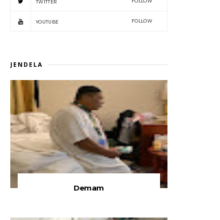
FOLLOW
TWITTER
FOLLOW
YOUTUBE
JENDELA
Demam