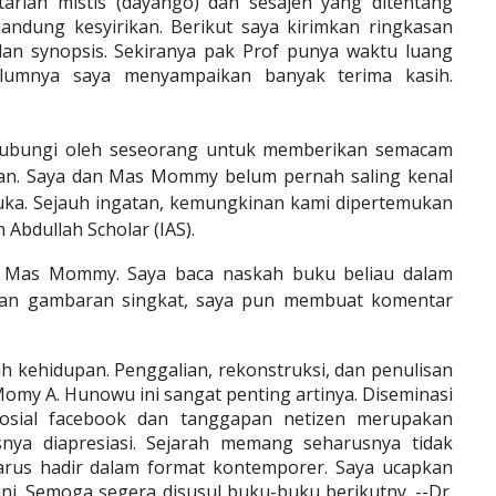
 tarian mistis (dayango) dan sesajen yang ditentang
ndung kesyirikan. Berikut saya kirimkan ringkasan
 dan synopsis. Sekiranya pak Prof punya waktu luang
elumnya saya menyampaikan banyak terima kasih.
hubungi oleh seseorang untuk memberikan semacam
an. Saya dan Mas Mommy belum pernah saling kenal
ka. Sejauh ingatan, kemungkinan kami dipertemukan
Abdullah Scholar (IAS).
 Mas Mommy. Saya baca naskah buku beliau dalam
kan gambaran singkat, saya pun membuat komentar
 kehidupan. Penggalian, rekonstruksi, dan penulisan
omy A. Hunowu ini sangat penting artinya. Diseminasi
g sosial facebook dan tanggapan netizen merupakan
snya diapresiasi. Sejarah memang seharusnya tidak
harus hadir dalam format kontemporer. Saya ucapkan
ni. Semoga segera disusul buku-buku berikutny. --Dr.