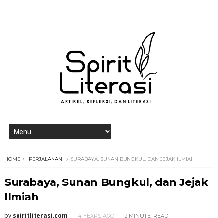
HOME
PERJALANAN
SURABAYA, SUNAN BUNGKUL, DAN JEJAK ILMIAH
Surabaya, Sunan Bungkul, dan Jejak
Ilmiah
by
spiritliterasi.com
4 YEARS AGO
2 MINUTE
READ