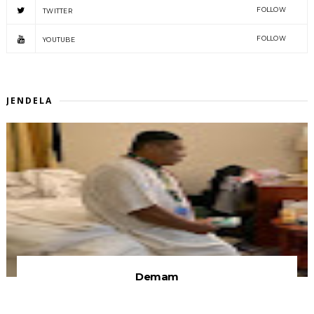
FOLLOW
TWITTER
FOLLOW
YOUTUBE
JENDELA
Demam