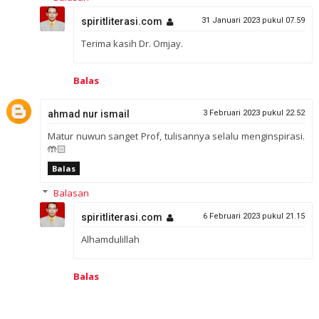
spiritliterasi.com
31 Januari 2023 pukul 07.59
Terima kasih Dr. Omjay.
Balas
ahmad nur ismail
3 Februari 2023 pukul 22.52
Matur nuwun sanget Prof, tulisannya selalu menginspirasi.
🤲🏻
Balas
Balasan
spiritliterasi.com
6 Februari 2023 pukul 21.15
Alhamdulillah
Balas