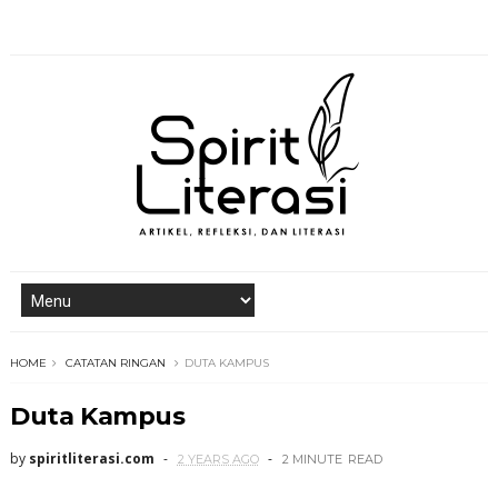
HOME
CATATAN RINGAN
DUTA KAMPUS
Duta Kampus
by
spiritliterasi.com
2 YEARS AGO
2 MINUTE
READ