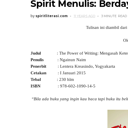
Spirit Menulis: Berd
by
spiritliterasi.com
11 YEARS AGO
3 MINUTE
READ
Tulisan ini diambil da
Ol
Judul
: The Power of Writing: Mengasah Ket
Penulis
: Ngainun Naim
Penerbit
: Lentera Kreasindo, Yogyakarta
Cetakan
: I Januari 2015
Tebal
: 230 hlm
ISBN
: 978-602-1090-14-5
“Bila ada buku yang ingin kau baca tapi buku itu be