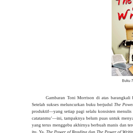
Buku
T
Gambaran Toni Morrison di atas barangkali 
Setelah sukses meluncurkan buku berjudul
The Powe
produktif—yang setiap pagi selalu konsisten menulis
catatanmu’—ini, tampaknya belum puas untuk menya
yang terus menggebu akhirnya berbuah manis dan ter
itu.
Ya,
The Power of Reading
dan
The Power of Writi