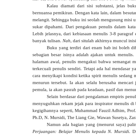
Kalau diamati dari sisi substansi, jelas 
bernuansa pemikiran. Dengan kata lain, dalam besutann
melangit. Sehingga buku ini seolah mengusung misi 
sukar dipahami. Dari pengakuan penulis dalam kata
Lebih jelasnya, dari kebiasaan menulis 3-8 paragraf
banyak tulisan.
Nah
, dari situlah akhirnya muncul in
Buku yang terdiri dari enam bab ini boleh d
sebagian besar isinya adalah ajakan untuk menulis. 
halaman awal, penulis mengakui bahwa semangat men
terkecuali penulis sendiri. Tetapi ada hal mendasa
cara menyikapi kondisi ketika spirit menulis sedang m
menurun tersebut. Ia akan selalu berusaha mencari 
pemula, ia akan pasrah pada keadaan, pasif dan men
Selain berdasar dari pengalaman empiris penul
menyuguhkan rekam jejak para inspirator menulis di b
kegigihannya seperti, Muhammad Fauzil Adhim, Prof.
Ph.D, N. Mursidi, The Liang Gie, Wawan Susetya, Zara
Namun ada bagian yang (menurut saya) palin
Perjuangan: Belajar Menulis kepada N. Mursidi
. D