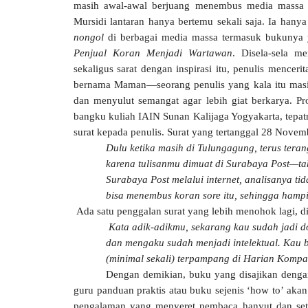
masih awal-awal berjuang menembus media massa 
Mursidi lantaran hanya bertemu sekali saja. Ia hany
nongol
di berbagai media massa termasuk bukunya 
Penjual Koran Menjadi Wartawan
. Disela-sela m
sekaligus sarat dengan inspirasi itu, penulis mence
bernama Maman—seorang penulis yang kala itu masi
dan menyulut semangat agar lebih giat berkarya. P
bangku kuliah IAIN Sunan Kalijaga Yogyakarta, tepa
surat kepada penulis. Surat yang tertanggal 28 Novem
Dulu ketika masih di Tulungagung, terus ter
karena tulisanmu dimuat di Surabaya Post—ta
Surabaya Post melalui internet, analisanya ti
bisa menembus koran sore itu, sehingga ha
Ada satu penggalan surat yang lebih menohok lagi, d
Kata adik-adikmu, sekarang kau sudah jadi d
dan mengaku sudah menjadi intelektual. Kau 
(minimal sekali) terpampang di Harian Kompas
Dengan demikian, buku yang disajikan dengan
guru panduan praktis atau buku sejenis ‘how to’ akan
pengalaman yang menyeret pembaca hanyut dan sete