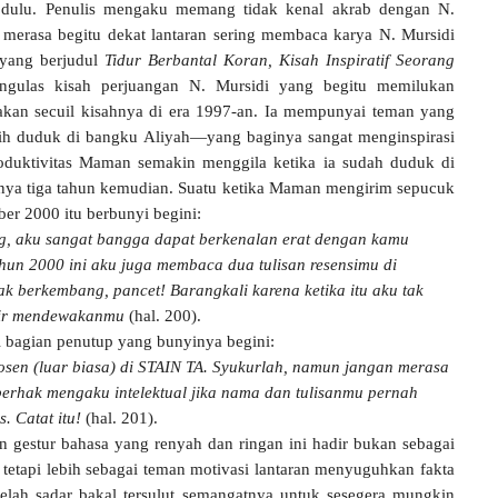
dulu. Penulis mengaku memang tidak kenal akrab dengan N.
a merasa begitu dekat lantaran sering membaca karya N. Mursidi
yang berjudul
Tidur Berbantal Koran, Kisah Inspiratif Seorang
engulas kisah perjuangan N. Mursidi yang begitu memilukan
ritakan secuil kisahnya di era 1997-an. Ia mempunyai teman yang
h duduk di bangku Aliyah—yang baginya sangat menginspirasi
roduktivitas Maman semakin menggila ketika ia sudah duduk di
tnya tiga tahun kemudian. Suatu ketika Maman mengirim sepucuk
ber 2000 itu berbunyi begini:
ang, aku sangat bangga dapat berkenalan erat dengan kamu
hun 2000 ini aku juga membaca dua tulisan resensimu di
dak berkembang, pancet! Barangkali karena ketika itu aku tak
mpir mendewakanmu
(hal. 200).
i bagian penutup yang bunyinya begini:
osen (luar biasa) di STAIN TA. Syukurlah, namun jangan merasa
berhak mengaku intelektual jika nama dan tulisanmu pernah
. Catat itu!
(hal. 201).
 gestur bahasa yang renyah dan ringan ini hadir bukan sebagai
 tetapi lebih sebagai teman motivasi lantaran menyuguhkan fakta
lah sadar bakal tersulut semangatnya untuk sesegera mungkin