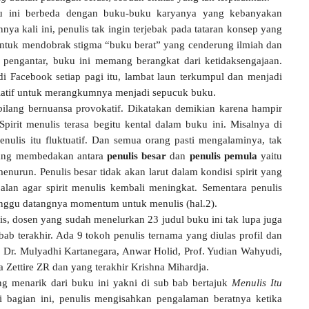
buku ini berbeda dengan buku-buku karyanya yang kebanyakan
ya kali ini, penulis tak ingin terjebak pada tataran konsep yang
untuk mendobrak stigma “buku berat” yang cenderung ilmiah dan
 pengantar, buku ini memang berangkat dari ketidaksengajaan.
 di Facebook setiap pagi itu, lambat laun terkumpul dan menjadi
isiatif untuk merangkumnya menjadi sepucuk buku.
ibilang bernuansa provokatif. Dikatakan demikian karena hampir
Spirit menulis terasa begitu kental dalam buku ini. Misalnya di
ulis itu fluktuatif. Dan semua orang pasti mengalaminya, tak
r yang membedakan antara
penulis besar
dan
penulis pemula
yaitu
enurun. Penulis besar tidak akan larut dalam kondisi spirit yang
jalan agar spirit menulis kembali meningkat. Sementara penulis
unggu datangnya momentum untuk menulis (hal.2).
is, dosen yang sudah menelurkan 23 judul buku ini tak lupa juga
ab terakhir. Ada 9 tokoh penulis ternama yang diulas profil dan
 Dr. Mulyadhi Kartanegara, Anwar Holid, Prof. Yudian Wahyudi,
 Zettire ZR dan yang terakhir Krishna Mihardja.
g menarik dari buku ini yakni di sub bab bertajuk
Menulis Itu
i bagian ini, penulis mengisahkan pengalaman beratnya ketika