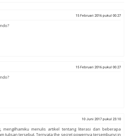
15 Februari 2016 pukul 00.27
indo?
15 Februari 2016 pukul 00.27
indo?
10 Juni 2017 pukul 23.10
mengilhamiku menulis artikel tentang literasi dan beberapa
am tulisan tersebut. Ternyata the secret powernya tersembunyi in