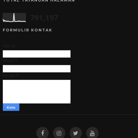
TOTAL TAYANGAN HALAMAN
791,197
FORMULIR KONTAK
Nama
Email
*
Pesan
*