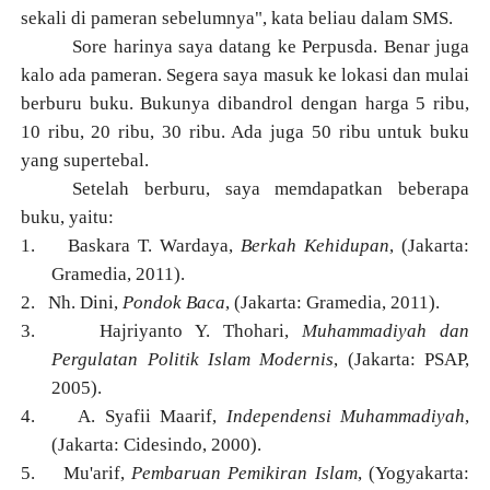
sekali di pameran sebelumnya", kata beliau dalam SMS.
Sore harinya saya datang ke Perpusda. Benar juga
kalo ada pameran. Segera saya masuk ke lokasi dan mulai
berburu buku. Bukunya dibandrol dengan harga 5 ribu,
10 ribu, 20 ribu, 30 ribu. Ada juga 50 ribu untuk buku
yang supertebal.
Setelah berburu, saya memdapatkan beberapa
buku, yaitu:
1.
Baskara T. Wardaya,
Berkah Kehidupan
, (Jakarta:
Gramedia, 2011).
2.
Nh. Dini,
Pondok Baca
, (Jakarta: Gramedia, 2011).
3.
Hajriyanto Y. Thohari,
Muhammadiyah dan
Pergulatan Politik Islam Modernis
, (Jakarta: PSAP,
2005).
4.
A. Syafii Maarif,
Independensi Muhammadiyah
,
(Jakarta: Cidesindo, 2000).
5.
Mu'arif,
Pembaruan Pemikiran Islam
, (Yogyakarta: