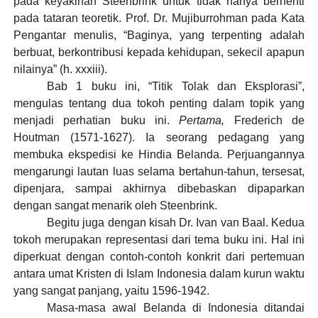
pada keyakinan Steenbrink untuk tidak hanya berhenti
pada tataran teoretik. Prof. Dr. Mujiburrohman pada Kata
Pengantar menulis, “Baginya, yang terpenting adalah
berbuat, berkontribusi kepada kehidupan, sekecil apapun
nilainya” (h. xxxiii).
Bab 1 buku ini, “Titik Tolak dan Eksplorasi”,
mengulas tentang dua tokoh penting dalam topik yang
menjadi perhatian buku ini.
Pertama,
Frederich de
Houtman (1571-1627). Ia seorang pedagang yang
membuka ekspedisi ke Hindia Belanda. Perjuangannya
mengarungi lautan luas selama bertahun-tahun, tersesat,
dipenjara, sampai akhirnya dibebaskan dipaparkan
dengan sangat menarik oleh Steenbrink.
Begitu juga dengan kisah Dr. Ivan van Baal. Kedua
tokoh merupakan representasi dari tema buku ini. Hal ini
diperkuat dengan contoh-contoh konkrit dari pertemuan
antara umat Kristen di Islam Indonesia dalam kurun waktu
yang sangat panjang, yaitu 1596-1942.
Masa-masa awal Belanda di Indonesia ditandai