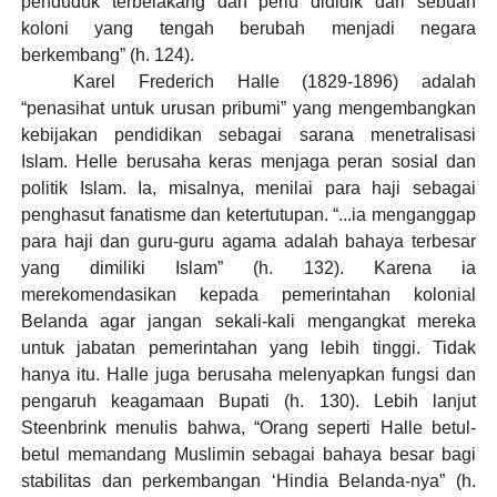
penduduk terbelakang dan perlu dididik dari sebuah
koloni yang tengah berubah menjadi negara
berkembang” (h. 124).
Karel Frederich Halle (1829-1896) adalah
“penasihat untuk urusan pribumi” yang mengembangkan
kebijakan pendidikan sebagai sarana menetralisasi
Islam. Helle berusaha keras menjaga peran sosial dan
politik Islam. Ia, misalnya, menilai para haji sebagai
penghasut fanatisme dan ketertutupan. “...ia menganggap
para haji dan guru-guru agama adalah bahaya terbesar
yang dimiliki Islam” (h. 132). Karena ia
merekomendasikan kepada pemerintahan kolonial
Belanda agar jangan sekali-kali mengangkat mereka
untuk jabatan pemerintahan yang lebih tinggi. Tidak
hanya itu. Halle juga berusaha melenyapkan fungsi dan
pengaruh keagamaan Bupati (h. 130). Lebih lanjut
Steenbrink menulis bahwa, “Orang seperti Halle betul-
betul memandang Muslimin sebagai bahaya besar bagi
stabilitas dan perkembangan ‘Hindia Belanda-nya” (h.