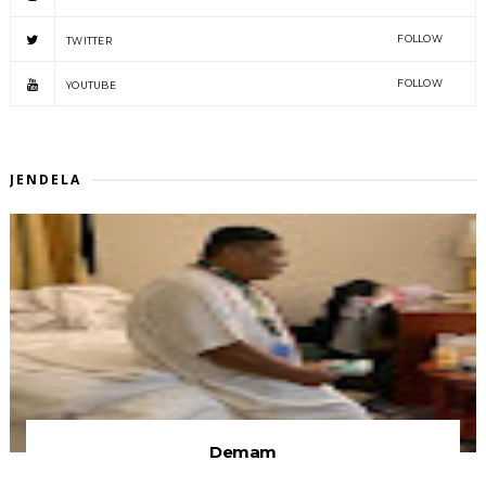
FOLLOW
TWITTER
FOLLOW
YOUTUBE
JENDELA
Demam