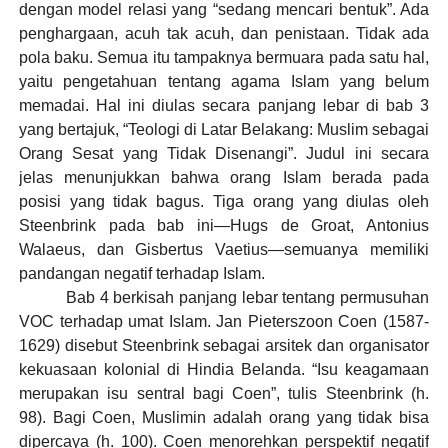
dengan model relasi yang “sedang mencari bentuk”. Ada
penghargaan, acuh tak acuh, dan penistaan. Tidak ada
pola baku. Semua itu tampaknya bermuara pada satu hal,
yaitu pengetahuan tentang agama Islam yang belum
memadai. Hal ini diulas secara panjang lebar di bab 3
yang bertajuk, “Teologi di Latar Belakang: Muslim sebagai
Orang Sesat yang Tidak Disenangi”. Judul ini secara
jelas menunjukkan bahwa orang Islam berada pada
posisi yang tidak bagus. Tiga orang yang diulas oleh
Steenbrink pada bab ini—Hugs de Groat, Antonius
Walaeus, dan Gisbertus Vaetius—semuanya memiliki
pandangan negatif terhadap Islam.
Bab 4 berkisah panjang lebar tentang permusuhan
VOC terhadap umat Islam. Jan Pieterszoon Coen (1587-
1629) disebut Steenbrink sebagai arsitek dan organisator
kekuasaan kolonial di Hindia Belanda. “Isu keagamaan
merupakan isu sentral bagi Coen”, tulis Steenbrink (h.
98). Bagi Coen, Muslimin adalah orang yang tidak bisa
dipercaya (h. 100). Coen menorehkan perspektif negatif