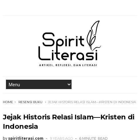
HOME
RESENSI BUKU
JEJAK HISTORIS RELASI ISLAM—KRISTEN DI INDONESIA
Jejak Historis Relasi Islam—Kristen di
Indonesia
by
spiritliterasi.com
9 YEARS AGO
6 MINUTE
READ