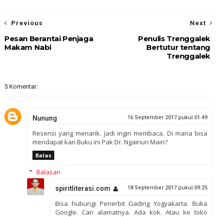
Previous
Next
Pesan Berantai Penjaga
Penulis Trenggalek
Makam Nabi
Bertutur tentang
Trenggalek
5 Komentar:
Nunung
16 September 2017 pukul 01.49
Resensi yang menarik. Jadi ingin membaca. Di mana bisa
mendapat kan Buku ini Pak Dr. Ngainun Main?
Balas
Balasan
spiritliterasi.com
18 September 2017 pukul 09.25
Bisa hubungi Penerbit Gading Yogyakarta. Buka
Google. Cari alamatnya. Ada kok. Atau ke toko