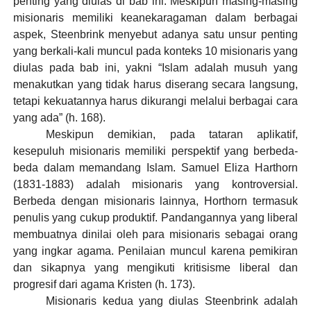
penting yang diulas di bab ini. Meskipun masing-masing
misionaris memiliki keanekaragaman dalam berbagai
aspek, Steenbrink menyebut adanya satu unsur penting
yang berkali-kali muncul pada konteks 10 misionaris yang
diulas pada bab ini, yakni “Islam adalah musuh yang
menakutkan yang tidak harus diserang secara langsung,
tetapi kekuatannya harus dikurangi melalui berbagai cara
yang ada” (h. 168).
Meskipun demikian, pada tataran aplikatif,
kesepuluh misionaris memiliki perspektif yang berbeda-
beda dalam memandang Islam. Samuel Eliza Harthorn
(1831-1883) adalah misionaris yang kontroversial.
Berbeda dengan misionaris lainnya, Horthorn termasuk
penulis yang cukup produktif. Pandangannya yang liberal
membuatnya dinilai oleh para misionaris sebagai orang
yang ingkar agama. Penilaian muncul karena pemikiran
dan sikapnya yang mengikuti kritisisme liberal dan
progresif dari agama Kristen (h. 173).
Misionaris kedua yang diulas Steenbrink adalah