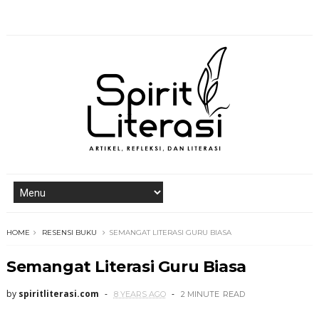
HOME
RESENSI BUKU
SEMANGAT LITERASI GURU BIASA
Semangat Literasi Guru Biasa
by
spiritliterasi.com
8 YEARS AGO
2 MINUTE
READ