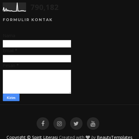
790,182
FORMULIR KONTAK
Nama
Email
*
Pesan
*
Copyright © Spirit Literasi
Created with
by
BeautyTemplates