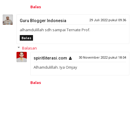
Balas
Guru Blogger Indonesia
29 Juli 2022 pukul 09.36
alhamdulillah sdh sampai Ternate Prof.
Balas
Balasan
spiritliterasi.com
30 November 2022 pukul 18.04
Alhamdulillah. Iya Omjay
Balas