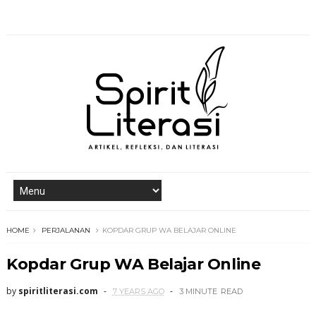
HOME
PERJALANAN
KOPDAR GRUP WA BELAJAR ONLINE
Kopdar Grup WA Belajar Online
by
spiritliterasi.com
7 YEARS AGO
3 MINUTE
READ