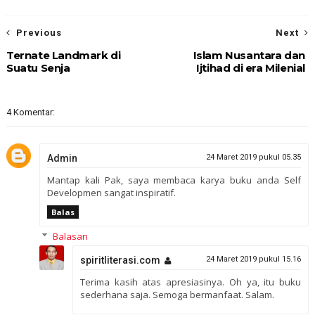
Previous
Next
Ternate Landmark di
Islam Nusantara dan
Suatu Senja
Ijtihad di era Milenial
4 Komentar:
Admin
24 Maret 2019 pukul 05.35
Mantap kali Pak, saya membaca karya buku anda Self
Developmen sangat inspiratif.
Balas
Balasan
spiritliterasi.com
24 Maret 2019 pukul 15.16
Terima kasih atas apresiasinya. Oh ya, itu buku
sederhana saja. Semoga bermanfaat. Salam.