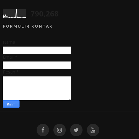
790,268
FORMULIR KONTAK
Nama
Email
*
Pesan
*