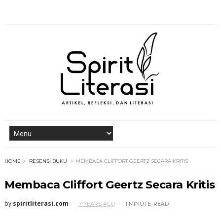
HOME
RESENSI BUKU
MEMBACA CLIFFORT GEERTZ SECARA KRITIS
Membaca Cliffort Geertz Secara Kritis
by
spiritliterasi.com
7 YEARS AGO
1 MINUTE
READ