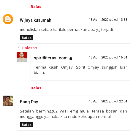
Balas
Wijaya kusumah
18 April 2020 pukul 13.38
menulislah setiap harilalu perhatikan apa yg terjadi.
Balas
Balasan
spiritliterasi.com
18 April 2020 pukul 16.34
Terima kasih Omjay. Spirit Omjay sungguh luar
biasa.
Balas
Bang Day
18 April 2020 pukul 22.04
Setelah berminggu2 WFH emg mulai terasa bosan dan
mengganggu ya maka kita rindu kehdupan normal
Balas