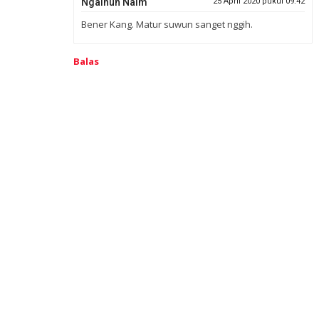
Ngainun Naim
25 April 2020 pukul 09.42
Bener Kang. Matur suwun sanget nggih.
Balas