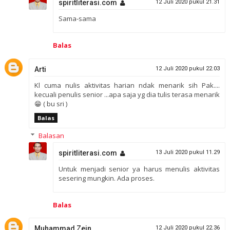
spiritliterasi.com
12 Juli 2020 pukul 21.31
Sama-sama
Balas
Arti
12 Juli 2020 pukul 22.03
Kl cuma nulis aktivitas harian ndak menarik sih Pak....
kecuali penulis senior ...apa saja yg dia tulis terasa menarik
😁 ( bu sri )
Balas
Balasan
spiritliterasi.com
13 Juli 2020 pukul 11.29
Untuk menjadi senior ya harus menulis aktivitas
sesering mungkin. Ada proses.
Balas
Muhammad Zein
12 Juli 2020 pukul 22.36