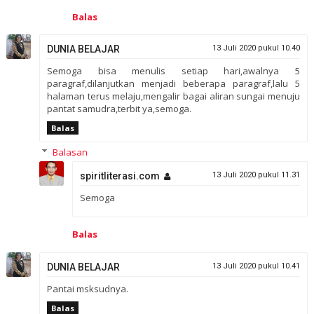
Balas
DUNIA BELAJAR
13 Juli 2020 pukul 10.40
Semoga bisa menulis setiap hari,awalnya 5
paragraf,dilanjutkan menjadi beberapa paragraf,lalu 5
halaman terus melaju,mengalir bagai aliran sungai menuju
pantat samudra,terbit ya,semoga.
Balas
Balasan
spiritliterasi.com
13 Juli 2020 pukul 11.31
Semoga
Balas
DUNIA BELAJAR
13 Juli 2020 pukul 10.41
Pantai msksudnya.
Balas