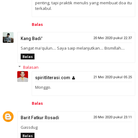
penting, tapi praktik menulis yang membuat doa itu
terkabul.
Balas
Kang Badi'
20 Mei 2020 pukul 22.37
Sangat ma'qulun.... Saya saip melanjutkan.... Bismillah....
Balas
Balasan
spiritliterasi.com
21 Mei 2020 pukul 05.25
Monggo.
Balas
Barit Fatkur Rosadi
20 Mei 2020 pukul 23.11
Gassdug
Balas