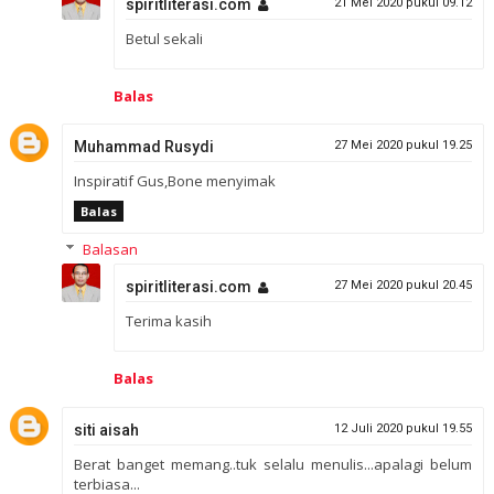
spiritliterasi.com
21 Mei 2020 pukul 09.12
Betul sekali
Balas
Muhammad Rusydi
27 Mei 2020 pukul 19.25
Inspiratif Gus,Bone menyimak
Balas
Balasan
spiritliterasi.com
27 Mei 2020 pukul 20.45
Terima kasih
Balas
siti aisah
12 Juli 2020 pukul 19.55
Berat banget memang..tuk selalu menulis...apalagi belum
terbiasa...