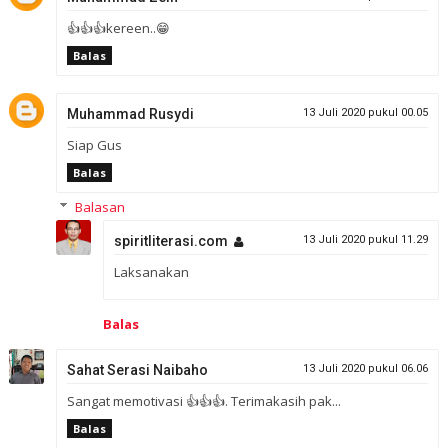
👍👍👍kereen..😁
Balas
Muhammad Rusydi
13 Juli 2020 pukul 00.05
Siap Gus
Balas
Balasan
spiritliterasi.com
13 Juli 2020 pukul 11.29
Laksanakan
Balas
Sahat Serasi Naibaho
13 Juli 2020 pukul 06.06
Sangat memotivasi 👍👍👍. Terimakasih pak...
Balas