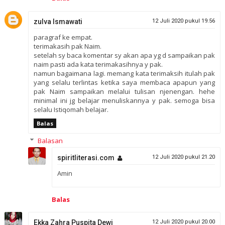
zulva Ismawati
12 Juli 2020 pukul 19.56
paragraf ke empat.
terimakasih pak Naim.
setelah sy baca komentar sy akan apa yg d sampaikan pak
naim pasti ada kata terimakasihnya y pak.
namun bagaimana lagi. memang kata terimaksih itulah pak
yang selalu terlintas ketika saya membaca apapun yang
pak Naim sampaikan melalui tulisan njenengan. hehe
minimal ini jg belajar menuliskannya y pak. semoga bisa
selalu Istiqomah belajar.
Balas
Balasan
spiritliterasi.com
12 Juli 2020 pukul 21.20
Amin
Balas
Ekka Zahra Puspita Dewi
12 Juli 2020 pukul 20.00