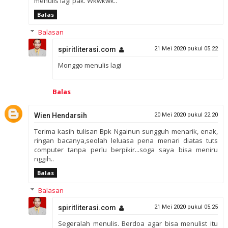
menulis lagi pak. Wkwkwk..
Balas
Balasan
spiritliterasi.com
21 Mei 2020 pukul 05.22
Monggo menulis lagi
Balas
Wien Hendarsih
20 Mei 2020 pukul 22.20
Terima kasih tulisan Bpk Ngainun sungguh menarik, enak,
ringan bacanya,seolah leluasa pena menari diatas tuts
computer tanpa perlu berpikir...soga saya bisa meniru
nggih..
Balas
Balasan
spiritliterasi.com
21 Mei 2020 pukul 05.25
Segeralah menulis. Berdoa agar bisa menulist itu