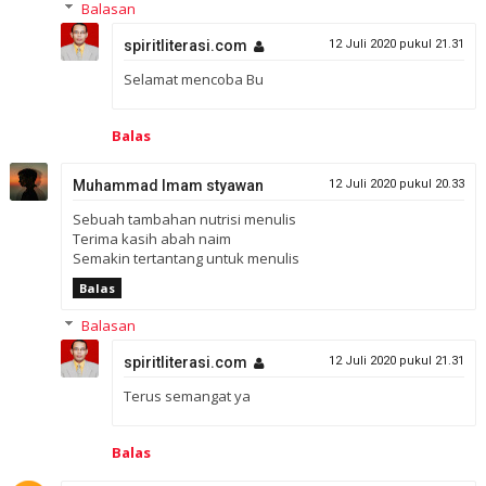
Balasan
spiritliterasi.com
12 Juli 2020 pukul 21.31
Selamat mencoba Bu
Balas
Muhammad Imam styawan
12 Juli 2020 pukul 20.33
Sebuah tambahan nutrisi menulis
Terima kasih abah naim
Semakin tertantang untuk menulis
Balas
Balasan
spiritliterasi.com
12 Juli 2020 pukul 21.31
Terus semangat ya
Balas