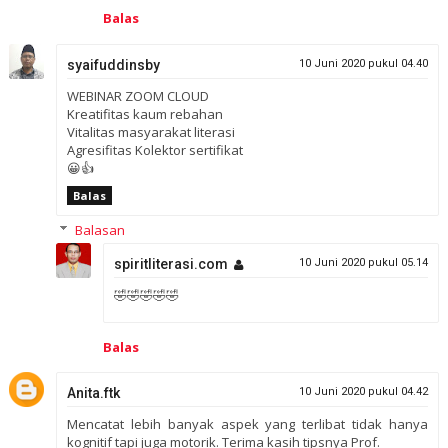
Balas
syaifuddinsby
10 Juni 2020 pukul 04.40
WEBINAR ZOOM CLOUD
Kreatifitas kaum rebahan
Vitalitas masyarakat literasi
Agresifitas Kolektor sertifikat
😀👍
Balas
Balasan
spiritliterasi.com
10 Juni 2020 pukul 05.14
🤣🤣🤣🤣🤣
Balas
Anita.ftk
10 Juni 2020 pukul 04.42
Mencatat lebih banyak aspek yang terlibat tidak hanya
kognitif tapi juga motorik. Terima kasih tipsnya Prof.