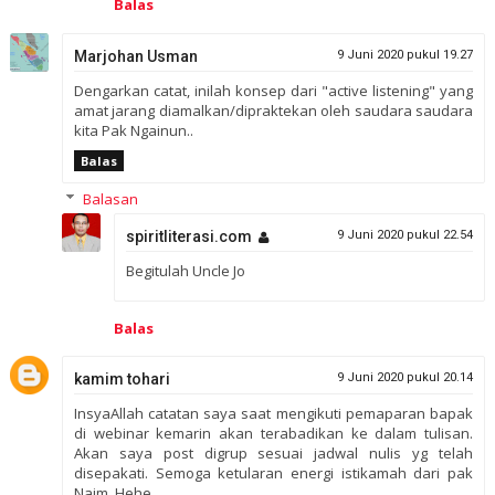
Balas
Marjohan Usman
9 Juni 2020 pukul 19.27
Dengarkan catat, inilah konsep dari "active listening" yang
amat jarang diamalkan/dipraktekan oleh saudara saudara
kita Pak Ngainun..
Balas
Balasan
spiritliterasi.com
9 Juni 2020 pukul 22.54
Begitulah Uncle Jo
Balas
kamim tohari
9 Juni 2020 pukul 20.14
InsyaAllah catatan saya saat mengikuti pemaparan bapak
di webinar kemarin akan terabadikan ke dalam tulisan.
Akan saya post digrup sesuai jadwal nulis yg telah
disepakati. Semoga ketularan energi istikamah dari pak
Naim. Hehe.