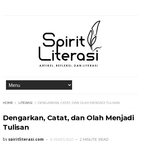
HOME
LITERASI
DENGARKAN, CATAT, DAN OLAH MENJADI TULISAN
Dengarkan, Catat, dan Olah Menjadi
Tulisan
by
spiritliterasi.com
6 YEARS AGO
2 MINUTE
READ