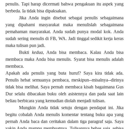
penulis. Tapi harap dicermati bahwa pengakuan itu aspek yang
berbeda. Ia tidak bisa dipaksakan.
Jika Anda ingin disebut sebagai penulis sebagaimana
yang dipahami masyarakat maka menulislah sebagaimana
pemahaman masyarakat. Anda sudah punya modal kok. Anda
sudah sering menulis di FB, WA. Jadi tinggal sedikit kerja keras
maka tulisan pun jadi.
Bukti
kedua
, Anda bisa membaca. Kalau Anda bisa
membaca maka Anda bisa menulis. Syarat bisa menulis adalah
membaca.
Apakah ada penulis yang buta huruf? Saya kira tidak ada.
Penulis hebat semuanya pembaca, meskipun--misalnya--dirinya
tidak bisa melihat. Saya pernah membaca kisah bagaimana Gus
Dur selalu dibacakan buku oleh asistennya dan pada saat lain
beliau berbicara yang kemudian diolah menjadi tulisan.
Mungkin Anda tidak setuju dengan pendapat ini. Jika
begitu cobalah Anda menulis komentar tentang buku apa yang
pernah Anda baca dan ceritakan dalam tiga paragraf saja. Saya
yakin Anda mampu membuatnya. Tulisannya bebas saja, sebisa