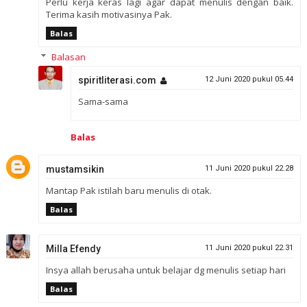
Perlu kerja keras lagi agar dapat menulis dengan baik.
Terima kasih motivasinya Pak.
Balas
Balasan
spiritliterasi.com
12 Juni 2020 pukul 05.44
Sama-sama
Balas
mustamsikin
11 Juni 2020 pukul 22.28
Mantap Pak istilah baru menulis di otak.
Balas
Milla Efendy
11 Juni 2020 pukul 22.31
Insya allah berusaha untuk belajar dg menulis setiap hari
Balas