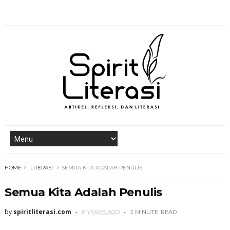
HOME
LITERASI
SEMUA KITA ADALAH PENULIS
Semua Kita Adalah Penulis
by
spiritliterasi.com
6 YEARS AGO
2 MINUTE
READ