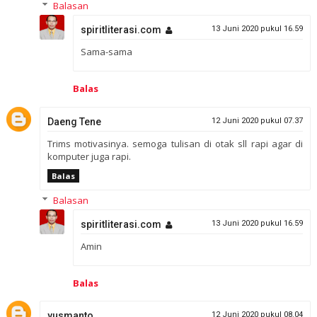
Balasan
spiritliterasi.com
13 Juni 2020 pukul 16.59
Sama-sama
Balas
Daeng Tene
12 Juni 2020 pukul 07.37
Trims motivasinya. semoga tulisan di otak sll rapi agar di
komputer juga rapi.
Balas
Balasan
spiritliterasi.com
13 Juni 2020 pukul 16.59
Amin
Balas
yusmanto
12 Juni 2020 pukul 08.04