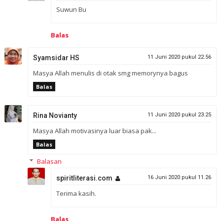
Suwun Bu
Balas
Syamsidar HS
11 Juni 2020 pukul 22.56
Masya Allah menulis di otak smg memorynya bagus
Balas
Rina Novianty
11 Juni 2020 pukul 23.25
Masya Allah motivasinya luar biasa pak...
Balas
Balasan
spiritliterasi.com
16 Juni 2020 pukul 11.26
Terima kasih.
Balas