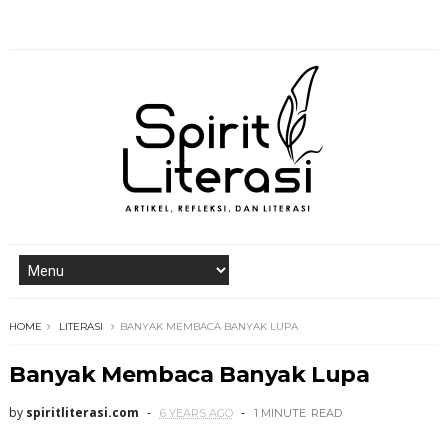
HOME
LITERASI
BANYAK MEMBACA BANYAK LUPA
Banyak Membaca Banyak Lupa
by
spiritliterasi.com
6 YEARS AGO
1 MINUTE
READ