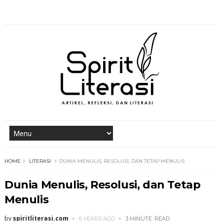
HOME
LITERASI
DUNIA MENULIS, RESOLUSI, DAN TETAP MENULIS
Dunia Menulis, Resolusi, dan Tetap
Menulis
by
spiritliterasi.com
6 YEARS AGO
3 MINUTE
READ