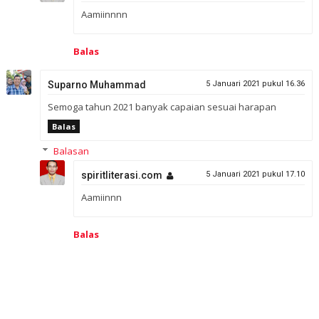
Aamiinnnn
Balas
Suparno Muhammad
5 Januari 2021 pukul 16.36
Semoga tahun 2021 banyak capaian sesuai harapan
Balas
Balasan
spiritliterasi.com
5 Januari 2021 pukul 17.10
Aamiinnn
Balas