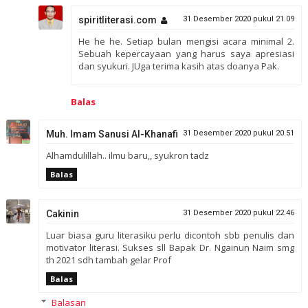
spiritliterasi.com
31 Desember 2020 pukul 21.09
He he he. Setiap bulan mengisi acara minimal 2.
Sebuah kepercayaan yang harus saya apresiasi
dan syukuri. JUga terima kasih atas doanya Pak.
Balas
Muh. Imam Sanusi Al-Khanafi
31 Desember 2020 pukul 20.51
Alhamdulillah.. ilmu baru,, syukron tadz
Balas
Cakinin
31 Desember 2020 pukul 22.46
Luar biasa guru literasiku perlu dicontoh sbb penulis dan
motivator literasi. Sukses sll Bapak Dr. Ngainun Naim smg
th 2021 sdh tambah gelar Prof
Balas
Balasan