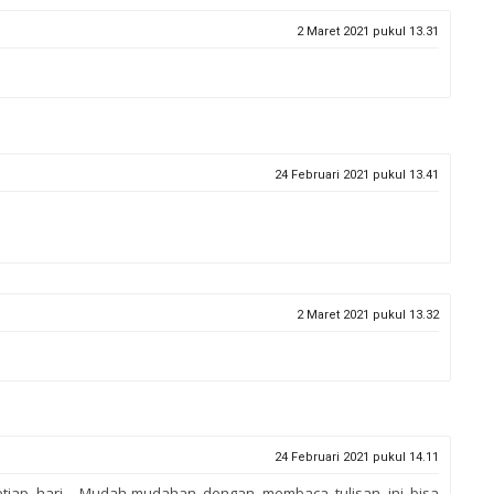
2 Maret 2021 pukul 13.31
24 Februari 2021 pukul 13.41
2 Maret 2021 pukul 13.32
24 Februari 2021 pukul 14.11
tiap hari... Mudah-mudahan dengan membaca tulisan ini bisa