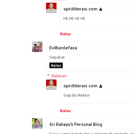
spiritliterasi.com
HE HE HE HE
Balas
EviBundaYasa
Sepakat
Balas
Balasan
spiritliterasi.com
Siap Bu Rektor
Balas
Sri Rahayu's Personal Blog
Saya yang belum bisa istiqamah menulis se