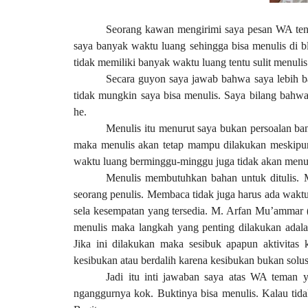
Seorang kawan mengirimi saya pesan WA tenta
saya banyak waktu luang sehingga bisa menulis di bl
tidak memiliki banyak waktu luang tentu sulit menulis 
Secara guyon saya jawab bahwa saya lebih b
tidak mungkin saya bisa menulis. Saya bilang bahw
he.
Menulis itu menurut saya bukan persoalan ban
maka menulis akan tetap mampu dilakukan meskipun 
waktu luang berminggu-minggu juga tidak akan menul
Menulis membutuhkan bahan untuk ditulis. Me
seorang penulis. Membaca tidak juga harus ada wakt
sela kesempatan yang tersedia. M. Arfan Mu’ammar
menulis maka langkah yang penting dilakukan adalah
Jika ini dilakukan maka sesibuk apapun aktivitas 
kesibukan atau berdalih karena kesibukan bukan solusi
Jadi itu inti jawaban saya atas WA teman y
nganggurnya kok. Buktinya bisa menulis.
K
alau tid