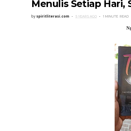
Menulis Setiap Hari, 
by
spiritliterasi.com
5 YEARS AGO
1 MINUTE
READ
N