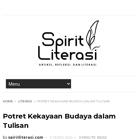
HOME
LITERASI
POTRET KEKAYAAN BUDAYA DALAM TULISAN
Potret Kekayaan Budaya dalam
Tulisan
by
spiritliterasi.com
5 YEARS AGO
3 MINUTE
READ