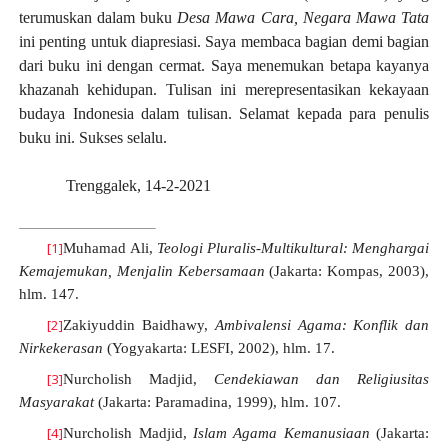
terumuskan dalam buku
Desa Mawa Cara, Negara Mawa Tata
ini penting untuk diapresiasi. Saya membaca bagian demi bagian
dari buku ini dengan cermat. Saya menemukan betapa kayanya
khazanah kehidupan. Tulisan ini merepresentasikan kekayaan
budaya Indonesia dalam tulisan. Selamat kepada para penulis
buku ini. Sukses selalu.
Trenggalek, 14-2-2021
[1]
Muhamad Ali,
Teologi Pluralis-Multikultural: Menghargai
Kemajemukan, Menjalin Kebersamaan
(Jakarta: Kompas, 2003),
hlm. 147.
[2]
Zakiyuddin Baidhawy,
Ambivalensi Agama: Konflik dan
Nirkekerasan
(Yogyakarta: LESFI, 2002), hlm. 17.
[3]
Nurcholish Madjid,
Cendekiawan dan Religiusitas
Masyarakat
(Jakarta: Paramadina, 1999),
hlm. 107.
[4]
Nurcholish Madjid,
Islam Agama Kemanusiaan
(Jakarta: