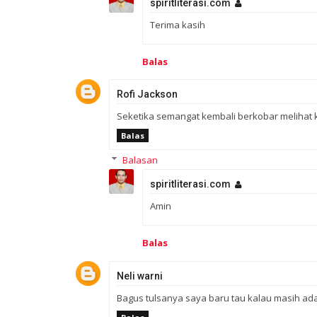
spiritliterasi.com
Terima kasih
Balas
Rofi Jackson
Seketika semangat kembali berkobar melihat kis
Balas
Balasan
spiritliterasi.com
Amin
Balas
Neli warni
Bagus tulsanya saya baru tau kalau masih a