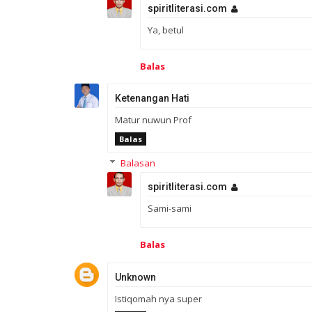
spiritliterasi.com
Ya, betul
Balas
Ketenangan Hati
Matur nuwun Prof
Balas
Balasan
spiritliterasi.com
Sami-sami
Balas
Unknown
Istiqomah nya super