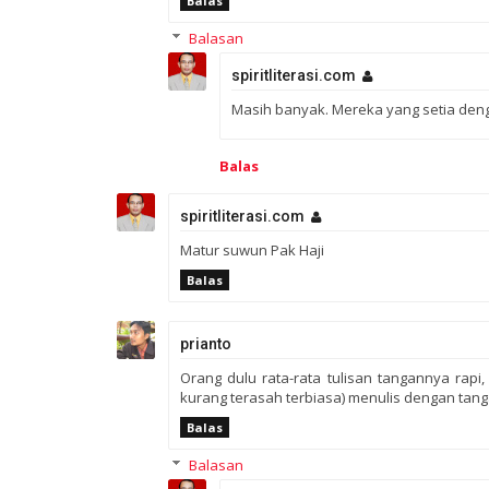
Balas
Balasan
spiritliterasi.com
Masih banyak. Mereka yang setia deng
Balas
spiritliterasi.com
Matur suwun Pak Haji
Balas
prianto
Orang dulu rata-rata tulisan tangannya rap
kurang terasah terbiasa) menulis dengan tan
Balas
Balasan