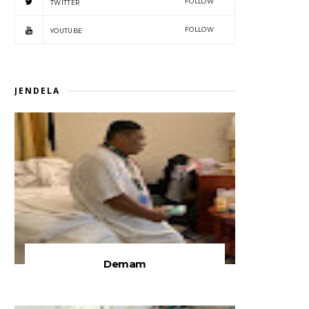
FOLLOW
TWITTER
FOLLOW
YOUTUBE
JENDELA
Demam