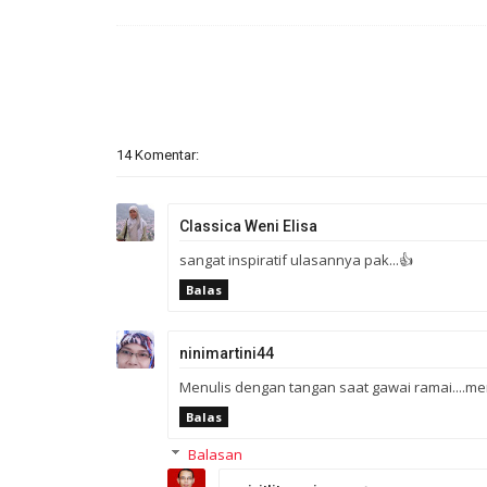
14 Komentar:
Classica Weni Elisa
sangat inspiratif ulasannya pak...👍
Balas
ninimartini44
Menulis dengan tangan saat gawai ramai....men
Balas
Balasan