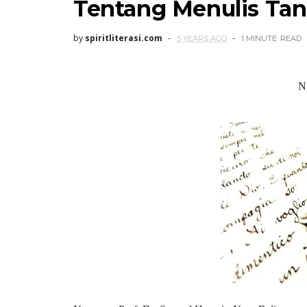
Tentang Menulis Tang
by
spiritliterasi.com
5 YEARS AGO
1 MINUTE
READ
N