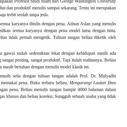
pakan Profesor Studi Islam dari George Washington University
hat dan produktif menulis sampai sekarang. Tentu ini merupakan
aja terbit seolah tanpa jeda.
i semua karyanya ditulis dengan pena. Adnan Aslan yang menulis
asilkan semua karyanya dengan pena model lama dengan tinta,
liau tidak pernah mengetik. Tulisan tangan beliau diketik oleh
ka gawai sudah sedemikian lekat dengan kehidupan masih ada
angat penting, sangat produktif. Tapi itulah realitasnya. Beliau
a masih bertahan dengan menulis model klasik ini.
masih setia dengan tulisan tangan adalah Prof. Dr. Mulyadhi
a memakai pena. Buku terbaru beliau,
Mengarungi Lautan Ilmu
dengan pena. Beliau menulis tangan hampir 4000 halaman dalam
etugas khusus dan beliau koreksi. Sungguh sebuah usaha yang tidak