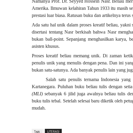
Namanya Prof. Dr. Seyyed Hossein Nasr. Beliau meru
Amerika. Ilmuwan kelahiran Tahun 1933 itu masih se
prestasi luar biasa. Ratusan buku dan artikelnya terus s
Ada satu hal unik dalam proses kreatif beliau, yakn
disertasi tentang Nasr berkisah bahwa Nasr mengh
bukan ball-point. Sepanjang menghasilkan karya, be
asisten khusus.
Proses kreatif beliau memang unik. Di zaman keti
penulis unik yang menulis dengan pena. Dan ini yang s
bukan satu-satunya. Ada banyak penulis lain yang jug
Salah satu penulis ternama Indonesia yang 
Kartanegara. Puluhan buku beliau tulis dengan seti
(MLI)
sebanyak 6 jilid juga awalnya beliau tulis 
buku tulis tebal. Setelah selesai baru diketik oleh p
mudah.
Tags :
LITERASI