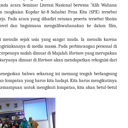
pada acara Seminar Literasi Nasional bertema “Alih Wahana
 rangkaian Kopdar ke-8 Sahabat Pena Kita (SPK) tersebut
jo. Pada acara yang dihadiri ratusan peserta tersebut Shoim
novel dan bagaimana mengalihwahanakan ke dalam film,
 menulis sejak usia yang sangat muda. Ia menulis karena
ngirimkannya di media massa. Pada perbincangan personal di
4 cerpennya sudah dimuat di Majalah
Horison
yang merupakan
 karyanya dimuat di
Horison
akan mendapatkan rekognisi dari
i menegaskan bahwa sekarang ini memang tengah berlangsung
tan-lompatan
yang harus kita hadapi
. Kita harus mengikutinya
kemampuan untuk mengikuti lompatan, kita akan betul-betul