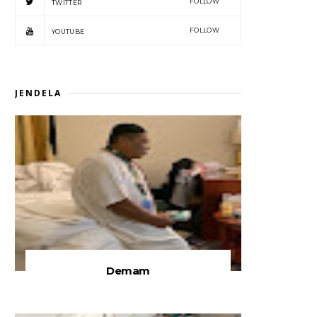
FOLLOW
TWITTER
FOLLOW
YOUTUBE
JENDELA
Demam