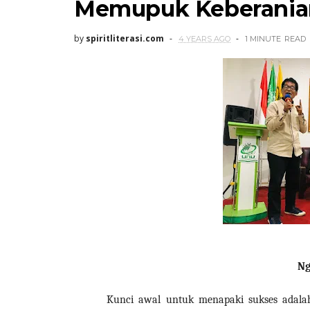
Memupuk Keberania
by
spiritliterasi.com
4 YEARS AGO
1 MINUTE
READ
Ng
Kunci awal untuk menapaki sukses adala