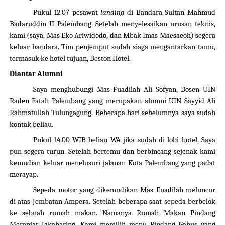
Pukul 12.07 pesawat
landing
di Bandara Sultan Mahmud
Badaruddin II Palembang. Setelah menyelesaikan urusan teknis,
kami (saya, Mas Eko Ariwidodo, dan Mbak Imas Maesaeoh) segera
keluar bandara. Tim penjemput sudah siaga mengantarkan tamu,
termasuk ke hotel tujuan, Beston Hotel.
Diantar Alumni
Saya menghubungi Mas Fuadilah Ali Sofyan, Dosen UIN
Raden Fatah Palembang yang merupakan alumni UIN Sayyid Ali
Rahmatullah Tulungagung. Beberapa hari sebelumnya saya sudah
kontak beliau.
Pukul 14.00
WIB
beliau WA jika sudah di lobi hotel. Saya
pun segera turun. Setelah bertemu dan berbincang sejenak kami
kemudian keluar menelusuri jalanan Kota Palembang yang padat
merayap.
Sepeda motor yang dikemudikan Mas Fuadilah meluncur
di atas Jembatan Ampera. Setelah beberapa saat sepeda berbelok
ke sebuah rumah makan. Namanya Rumah Makan Pindang
Meranjat Jakabaring. Kami memilih menu Pindang Gabus yang