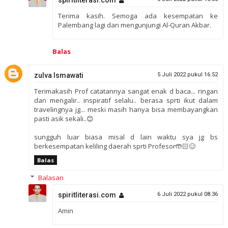
spiritliterasi.com
Terima kasih. Semoga ada kesempatan ke
Palembang lagi dan mengunjungi Al-Quran Akbar.
Balas
zulva Ismawati
5 Juli 2022 pukul 16.52
Terimakasih Prof catatannya sangat enak d baca... ringan
dan mengalir.. inspiratif selalu.. berasa sprti ikut dalam
travelingnya jg... meski masih hanya bisa membayangkan
pasti asik sekali..😊
sungguh luar biasa misal d lain waktu sya jg bs
berkesempatan keliling daerah sprti Profesor🤲🏻😊
Balas
Balasan
spiritliterasi.com
6 Juli 2022 pukul 08.36
Amin