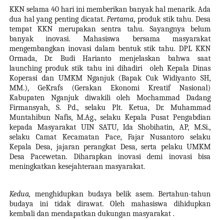
KKN selama 40 hari ini memberikan banyak hal menarik.
Ada
d
ua hal yang penting dicatat
.
Pertama
, produk stik tahu. Desa
tempat KKN merupakan sentra tahu. Sayangnya belum
banyak inovasi
.
Mahasiswa bersama masyarakat
mengembangkan inovasi dalam bentuk stik tahu. DPL KKN
Ormada, Dr. Budi Harianto menjelaskan bahwa saat
launching
produk stik tahu ini
dihadiri
oleh
Kepala Dinas
Koperasi dan UMKM
Nganjuk
(Bapak Cuk Widiyanto SH,
MM.), GeKrafs (Gerakan Ekonomi Kreatif Nasional)
Kabupaten Nganjuk diwakili oleh Mochammad Dadang
Firmansyah, S. Pd., selaku Plt. Ketua, Dr. Muhammad
Muntahibun Nafis, M.Ag., selaku Kepala Pusat Pengabdian
kepada Masyarakat UIN SATU, Ida Shobihatin, AP, M.Si.,
selaku Camat Kecamatan Pace, Fajar Nusantoro selaku
Kepala Desa, jajaran perangkat Desa, serta pelaku UMKM
Desa Pacewetan. Diharapkan inovasi demi inovasi bisa
meningkatkan kesejahteraan masyarakat.
Kedua,
menghidupkan budaya belik asem. Bertahun-tahun
budaya ini tidak dirawat. Oleh mahasiswa dihidupkan
kembali dan mendapatkan dukungan masyarakat .