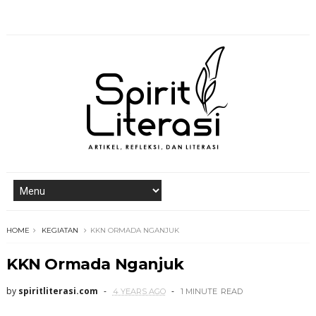
HOME
KEGIATAN
KKN ORMADA NGANJUK
KKN Ormada Nganjuk
by
spiritliterasi.com
4 YEARS AGO
1 MINUTE
READ