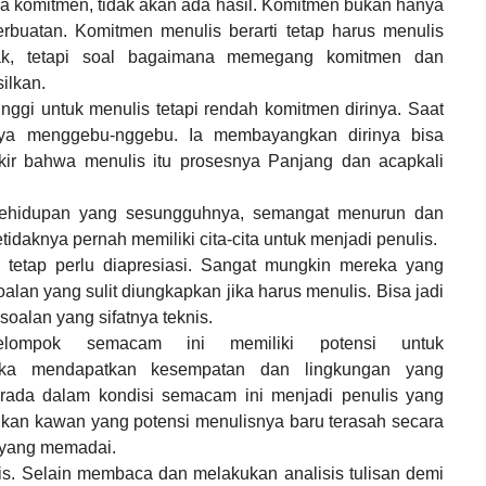
a komitmen, tidak akan ada hasil. Komitmen bukan hanya
rbuatan. Komitmen menulis berarti tetap harus menulis
yak, tetapi soal bagaimana memegang komitmen dan
ilkan.
nggi untuk menulis tetapi rendah komitmen dirinya. Saat
tnya menggebu-nggebu. Ia membayangkan dirinya bisa
kir bahwa menulis itu prosesnya Panjang dan acapkali
 kehidupan yang sesungguhnya, semangat menurun dan
tidaknya pernah memiliki cita-cita untuk menjadi penulis.
 tetap perlu diapresiasi. Sangat mungkin mereka yang
n yang sulit diungkapkan jika harus menulis. Bisa jadi
rsoalan yang sifatnya teknis.
kelompok semacam ini memiliki potensi untuk
ka mendapatkan kesempatan dan lingkungan yang
ada dalam kondisi semacam ini menjadi penulis yang
an kawan yang potensi menulisnya baru terasah secara
 yang memadai.
lis. Selain membaca dan melakukan analisis tulisan demi