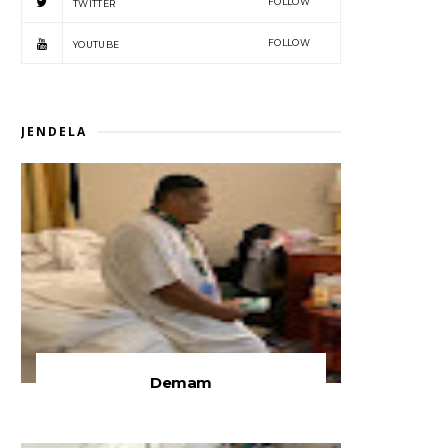
FOLLOW
TWITTER
FOLLOW
YOUTUBE
JENDELA
Demam