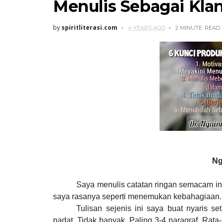
Menulis Sebagai Kl
by
spiritliterasi.com
4 YEARS AGO
2 MINUTE
READ
Ng
Saya menulis catatan ringan semacam ini
saya rasanya seperti menemukan kebahagiaan. Ini
Tulisan sejenis ini saya buat nyaris s
padat. Tidak banyak. Paling 3-4 paragraf. Ra