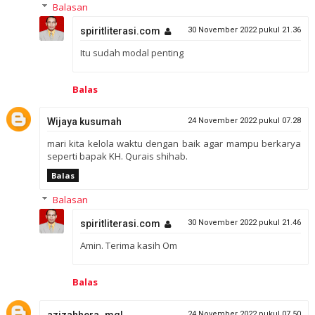
Balasan
spiritliterasi.com
30 November 2022 pukul 21.36
Itu sudah modal penting
Balas
Wijaya kusumah
24 November 2022 pukul 07.28
mari kita kelola waktu dengan baik agar mampu berkarya
seperti bapak KH. Qurais shihab.
Balas
Balasan
spiritliterasi.com
30 November 2022 pukul 21.46
Amin. Terima kasih Om
Balas
azizahhera_mgl
24 November 2022 pukul 07.50