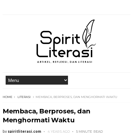
HOME
LITERASI
MEMBACA, BERPROSES, DAN MENGHORMATI WAKTU
Membaca, Berproses, dan
Menghormati Waktu
by
spiritliterasi.com
4 YEARS AGO
5 MINUTE
READ