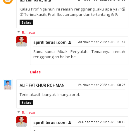
Kalau Prof Ngainun ini remah rengginang...aku apa ya??🤦
🤦 Terimakasih, Prof. Ikut tertampar dan tertantang 💪💪
Balas
Balasan
spiritliterasi.com
30 November 2022 pukul 21.47
Sama-sama Mbak Penyuluh. Temannya remah
rengginanglah he he he
Balas
ALIF FATKHUR ROHMAN
24 November 2022 pukul 08.28
Terimakasih banyak ilmunya prof.
Balas
Balasan
spiritliterasi.com
24 Desember 2022 pukul 20.16