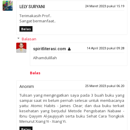
LELY SURYANI
24 Maret 2023 pukul 15.19
Terimakasih Prof..
Sangat bermanfaat..
Balas
Balasan
spiritliterasi.com
14 April 2023 pukul 09.28
Alhamdulillah
Balas
Anonim
25 Maret 2023 pukul 06.20
Tulisan yang mengingatkan saya pada 3 buah buku yang
sampai saat ini belum pernah selesai untuk membacanya
yaitu: Atomic Habits - James Clear; dan dua buku terkait
kesehatan yang berjudul Metode Pengobatan Nabawi -
Ibnu Qayyim Al-Jaujiyyah serta buku Sehat Cara Tiongkok
Menurut Xiang Yi - Xiang Yi.
Balas