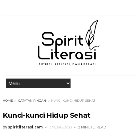
HOME
CATATAN RINGAN
KUNCI-KUNCI HIDUP SEHAT
Kunci-kunci Hidup Sehat
by
spiritliterasi.com
3 YEARS AGO
2 MINUTE
READ