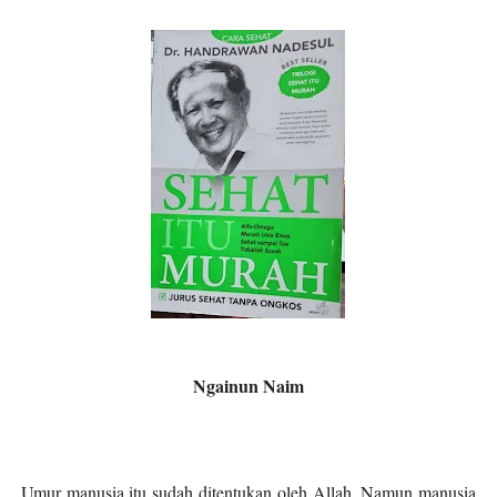
Ngainun Naim
Umur manusia itu sudah ditentukan oleh Allah. Namun manusia