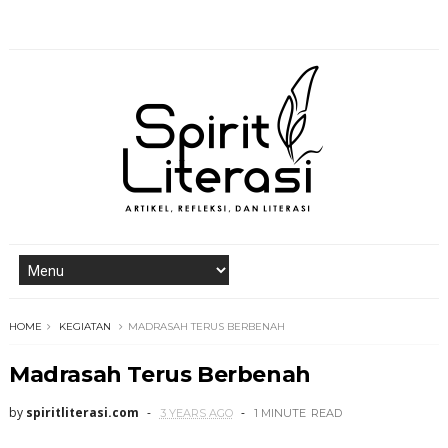
HOME
KEGIATAN
MADRASAH TERUS BERBENAH
Madrasah Terus Berbenah
by
spiritliterasi.com
3 YEARS AGO
1 MINUTE
READ