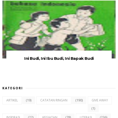
Ini Budi, Ini Ibu Budi, Ini Bapak Budi
KATEGORI
(19)
(190)
ARTIKEL
CATATAN RINGAN
GIVE AWAY
(1)
(22)
(78)
(236)
INSPIRASI
KEGIATAN
LITERASI