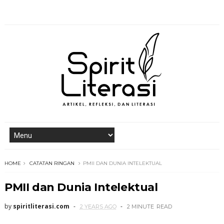
HOME
CATATAN RINGAN
PMII DAN DUNIA INTELEKTUAL
PMII dan Dunia Intelektual
by
spiritliterasi.com
2 YEARS AGO
2 MINUTE
READ