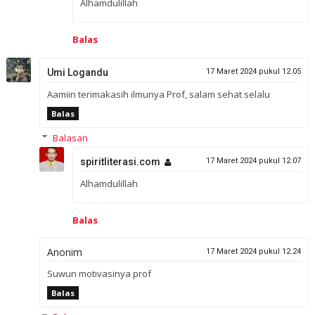
Alhamdulillah
Balas
Umi Logandu
17 Maret 2024 pukul 12.05
Aamiin terimakasih ilmunya Prof, salam sehat selalu
Balas
Balasan
spiritliterasi.com
17 Maret 2024 pukul 12.07
Alhamdulillah
Balas
Anonim
17 Maret 2024 pukul 12.24
Suwun motivasinya prof
Balas