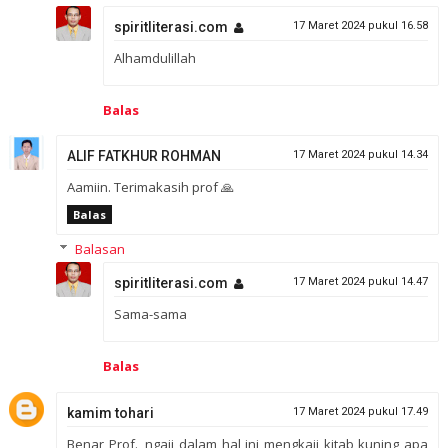
spiritliterasi.com
17 Maret 2024 pukul 16.58
Alhamdulillah
Balas
ALIF FATKHUR ROHMAN
17 Maret 2024 pukul 14.34
Aamiin. Terimakasih prof 🙏
Balas
Balasan
spiritliterasi.com
17 Maret 2024 pukul 14.47
Sama-sama
Balas
kamim tohari
17 Maret 2024 pukul 17.49
Benar Prof., ngaji dalam hal ini mengkaji kitab kuning apa