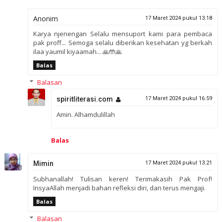
Anonim
17 Maret 2024 pukul 13.18
Karya njenengan Selalu mensuport kami para pembaca
pak proff... Semoga selalu diberikan kesehatan yg berkah
ilaa yaumil kiyaamah... 🙏🤲🙏
Balas
Balasan
spiritliterasi.com
17 Maret 2024 pukul 16.59
Amin. Alhamdulillah
Balas
Mimin
17 Maret 2024 pukul 13.21
Subhanallah! Tulisan keren! Terimakasih Pak Prof!
InsyaAllah menjadi bahan refleksi diri, dan terus mengaji.
Balas
Balasan