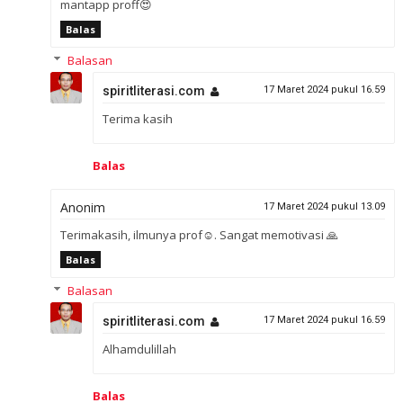
mantapp proff😍
Balas
Balasan
spiritliterasi.com
17 Maret 2024 pukul 16.59
Terima kasih
Balas
Anonim
17 Maret 2024 pukul 13.09
Terimakasih, ilmunya prof☺️. Sangat memotivasi 🙏
Balas
Balasan
spiritliterasi.com
17 Maret 2024 pukul 16.59
Alhamdulillah
Balas