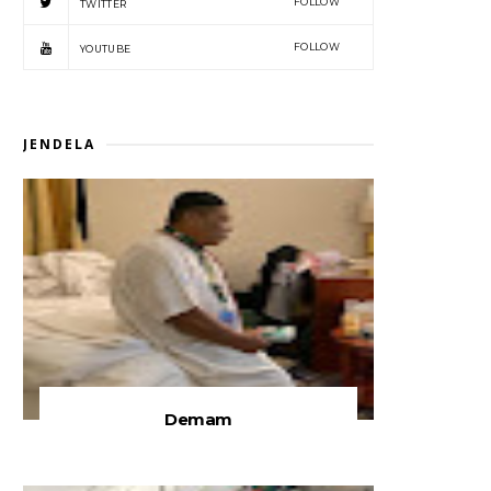
FOLLOW
TWITTER
FOLLOW
YOUTUBE
JENDELA
Demam