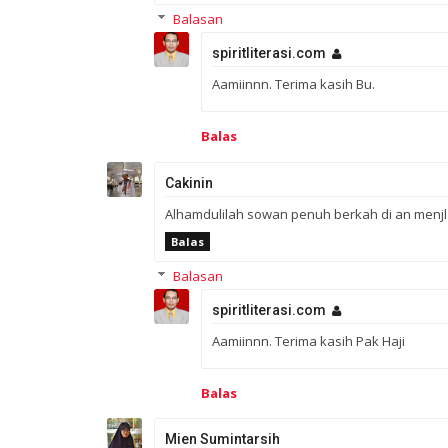
Balasan
spiritliterasi.com
Aamiinnn. Terima kasih Bu.
Balas
Cakinin
Alhamdulilah sowan penuh berkah di an menjla
Balas
Balasan
spiritliterasi.com
Aamiinnn. Terima kasih Pak Haji
Balas
Mien Sumintarsih