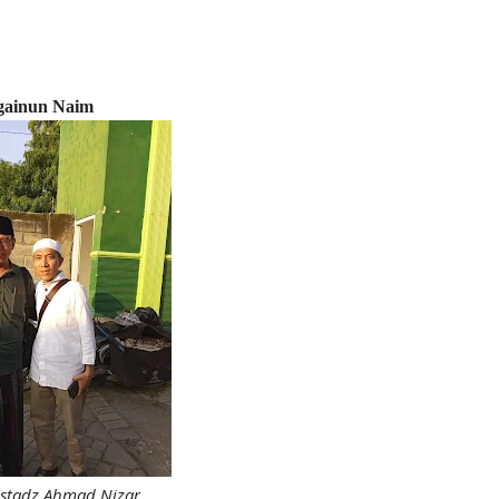
gainun Naim
ustadz Ahmad Nizar