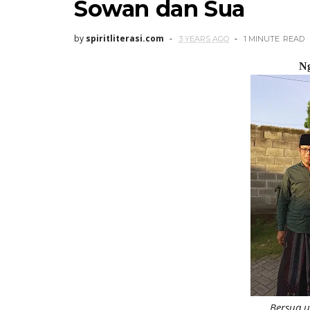
Sowan dan Sua
by
spiritliterasi.com
3 YEARS AGO
1 MINUTE
READ
N
Bersua 